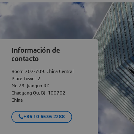
èmes Beijing
Información de
contacto
Room 707-709. China Central
Place Tower 2
No.79. Jianguo RD
Chaoyang Qu, BJ, 100702
China
+86 10 6536 2288