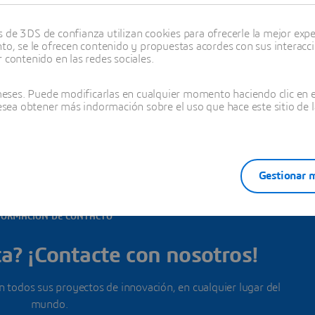
de 3DS de confianza utilizan cookies para ofrecerle la mejor experi
nto, se le ofrecen contenido y propuestas acordes con sus interacc
 contenido en las redes sociales.
das las oficinas en este país
ses. Puede modificarlas en cualquier momento haciendo clic en el
desea obtener más indormación sobre el uso que hace este sitio de l
Gestionar m
FORMACIÓN DE CONTACTO
a? ¡Contacte con nosotros!
todos sus proyectos de innovación, en cualquier lugar del
mundo.