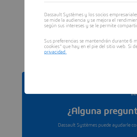
Dassault Systèmes y los socios empresariales 
se mide la audiencia y se mejora el rendimie
según sus intereses y se le permite compartir
Ver to
Sus preferencias se mantendrán durante 6 me
cookies" que hay en el pie del sitio web. Si 
privacidad.
IN
¿Alguna pregunt
Dassault Systèmes puede ayudarle con 