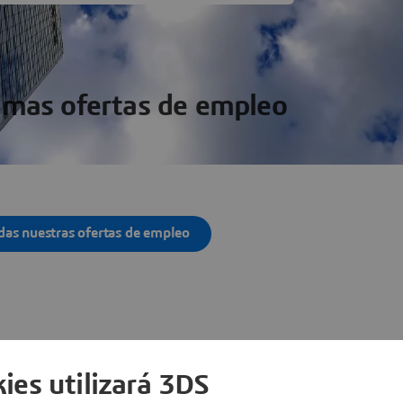
imas ofertas de empleo
das nuestras ofertas de empleo
as ubicaciones
ies utilizará 3DS