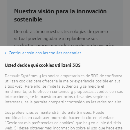
Nuestra visión para la innovación
sostenible
Descubra cómo nuestras tecnologías de gemelo
virtual pueden ayudarle a replantearse sus
productos, procesos e incluso modelos de negocios
que permitan conseguir unas innovaciones
Continuar solo con las cookies necesarias
sostenibles radicalmente nuevas.
Usted decide qué cookies utilizará 3DS
Dassault Systèmes y los socios empresariales de 3DS de confianza
Ir a sostenibilidad
utilizan cookies para ofrecerle la mejor experiencia posible en sus
sitios web. Para ello, se mide la audiencia y se mejora el
rendimiento, se le ofrecen contenido y propuestas acordes con sus
interacciones, se le muestran anuncios relevantes según sus
intereses y se le permite compartir contenido en las redes sociales.
Últimas novedades
Sus preferencias se mantendrán durante 6 meses. Puede
modificarlas en cualquier momento haciendo clic en el enlace
"Gestionar mis preferencias de cookies" que hay en el pie del sitio
Acceso a todas las notas de prensa y recursos de
web. Si desea obtener más indormación sobre el uso que hace este