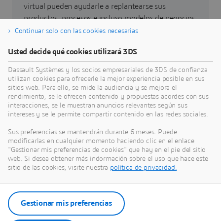
virtual pueden ayudarle a replantearse sus
productos, procesos e incluso modelos de negocios
que permitan conseguir unas innovaciones
Continuar solo con las cookies necesarias
sostenibles radicalmente nuevas.
Usted decide qué cookies utilizará 3DS
Dassault Systèmes y los socios empresariales de 3DS de confianza
Ir a sostenibilidad
utilizan cookies para ofrecerle la mejor experiencia posible en sus
sitios web. Para ello, se mide la audiencia y se mejora el
rendimiento, se le ofrecen contenido y propuestas acordes con sus
interacciones, se le muestran anuncios relevantes según sus
intereses y se le permite compartir contenido en las redes sociales.
Últimas novedades
Sus preferencias se mantendrán durante 6 meses. Puede
modificarlas en cualquier momento haciendo clic en el enlace
"Gestionar mis preferencias de cookies" que hay en el pie del sitio
Acceso a todas las notas de prensa y recursos de
web. Si desea obtener más indormación sobre el uso que hace este
redes sociales de Dassault Systèmes.
sitio de las cookies, visite nuestra
política de privacidad.
Entre en nuestra sala de redacción
Gestionar mis preferencias