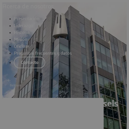
Acerca de nosotros
Presentación
Liderazgo
Historia
Misión
Oficinas
Preguntas frecuentes y datos
Contacto
Belgium
Dassault Systèmes Brussels