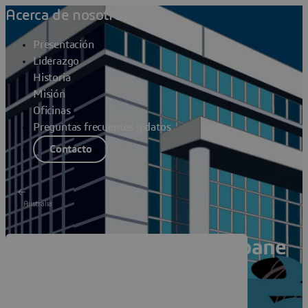
Acerca de nosotros
Presentación
Liderazgo
Historia
Misión
Oficinas
Preguntas frecuentes y datos
Contacto
Australia
Dassault Systèmes Brisbane