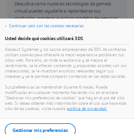
Descubra cómo nuestras tecnologías de gemelo
virtual pueden ayudarle a replantearse sus
productos, procesos e incluso modelos de negocios
que permitan conseguir unas innovaciones
Continuar solo con las cookies necesarias
sostenibles radicalmente nuevas.
Usted decide qué cookies utilizará 3DS
Dassault Systèmes y los socios empresariales de 3DS de confianza
Ir a sostenibilidad
utilizan cookies para ofrecerle la mejor experiencia posible en sus
sitios web. Para ello, se mide la audiencia y se mejora el
rendimiento, se le ofrecen contenido y propuestas acordes con sus
interacciones, se le muestran anuncios relevantes según sus
intereses y se le permite compartir contenido en las redes sociales.
Últimas novedades
Sus preferencias se mantendrán durante 6 meses. Puede
modificarlas en cualquier momento haciendo clic en el enlace
"Gestionar mis preferencias de cookies" que hay en el pie del sitio
Acceso a todas las notas de prensa y recursos de
web. Si desea obtener más indormación sobre el uso que hace este
redes sociales de Dassault Systèmes.
sitio de las cookies, visite nuestra
política de privacidad.
Entre en nuestra sala de redacción
Gestionar mis preferencias