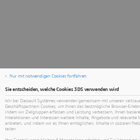
Nur mit notwendigen Cookies fortfahren
Sie entscheiden, welche Cookies 3DS verwenden wird
Wir bei Dassault Systèmes verwenden gemeinsam mit unseren vertra
Geschäftspartnern Cookies, um Ihnen das bestmögliche Browser-Erlebni
indem wir Zielgruppen erfassen und Leistung verbessern, Ihnen basiere
Interaktionen und Interessen weitere Inhalte, Angebote und relevante
anbieten, und indem wir es Ihnen ermöglichen, Inhalte in sozialen Ne
teilen.