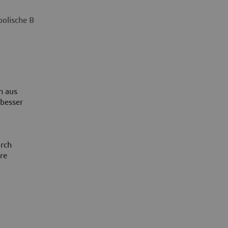
olische Berechnung
n aus
 besser
urch
re