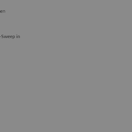
nen
-Sweep in Dymola