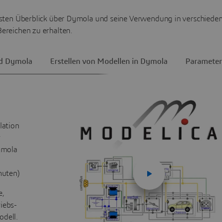
rsten Überblick über Dymola und seine Verwendung in verschiede
Bereichen zu erhalten.
d Dymola
Erstellen von Modellen in Dymola
Parameter
lation
r
ymola
nuten)
e,
iebs-
dell.