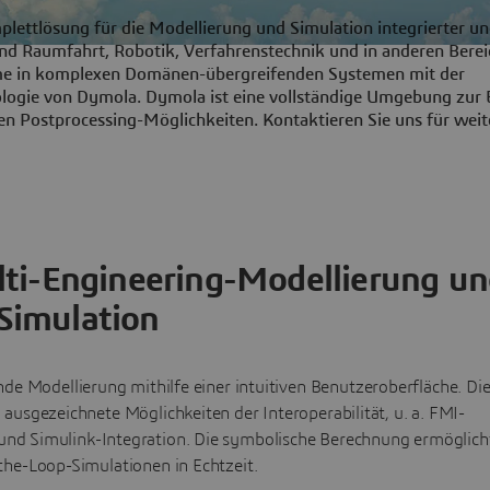
mplettlösung für die Modellierung und Simulation integrierter u
nd Raumfahrt, Robotik, Verfahrenstechnik und in anderen Berei
eme in komplexen Domänen-übergreifenden Systemen mit der
ogie von Dymola. Dymola ist eine vollständige Umgebung zur E
n Postprocessing-Möglichkeiten. Kontaktieren Sie uns für weit
ti-Engineering-Modellierung u
Simulation
 Modellierung mithilfe einer intuitiven Benutzeroberfläche. Di
 ausgezeichnete Möglichkeiten der Interoperabilität, u. a. FMI-
und Simulink-Integration. Die symbolische Berechnung ermöglich
he-Loop-Simulationen in Echtzeit.