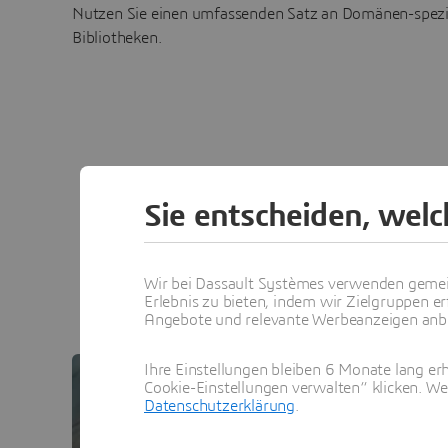
Nutzen Sie einen umfassenden Satz an Domänen-spezi
Bibliotheken.
Sie entscheiden, wel
Funktion
Wir bei Dassault Systèmes verwenden gemei
k
Erlebnis zu bieten, indem wir Zielgruppen er
Angebote und relevante Werbeanzeigen anbie
Ihre Einstellungen bleiben 6 Monate lang erh
Cookie-Einstellungen verwalten“ klicken. We
Datenschutzerklärung
.
DYMOLA
DYM