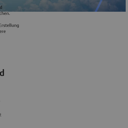
nd
chen.
rstellung
ere
nd
e
t