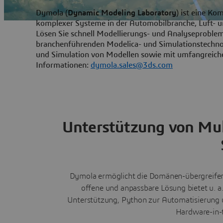
Dymola (
Dynamic Modeling Laboratory
) ist eine Ko
komplexer Systeme in der Automobilbranche, Luft- u
Lösen Sie schnell Modellierungs- und Analyseprobl
branchenführenden Modelica- und Simulationstechnol
und Simulation von Modellen sowie mit umfangreiche
Informationen:
dymola.sales@3ds.com
Unterstützung von Mul
Dymola ermöglicht die Domänen-übergreifende
offene und anpassbare Lösung bietet u. a.
Unterstützung, Python zur Automatisierung 
Hardware-in-t