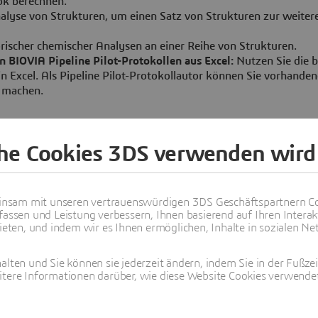
ok berechnen.
lyse von Strukturen, um einen Satz von Strukturen zur weiter
scher chemischer Analysen an einer Reihe von Strukturen.
 BIOVIA Pipeline Pilot-Protokollen aus Excel:
Nutzen Sie die b
n Excel. Als Pipeline Pilot-Protokollautor können Sie vorhande
h machen.
che Cookies 3DS verwenden wird
Beginnen Sie Ihre Reise
nsam mit unseren vertrauenswürdigen 3DS Geschäftspartnern Co
n Sie die wissenschaftliche Datenverarbeitung mit BIOVIA Insight 
fassen und Leistung verbessern, Ihnen basierend auf Ihren Interak
ten, und indem wir es Ihnen ermöglichen, Inhalte in sozialen Net
alten und Sie können sie jederzeit ändern, indem Sie in der Fußze
itere Informationen darüber, wie diese Website Cookies verwendet