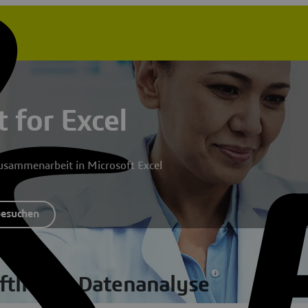
 for Excel
usammenarbeit in Microsoft Excel
esuchen
ftlichen Datenanalyse