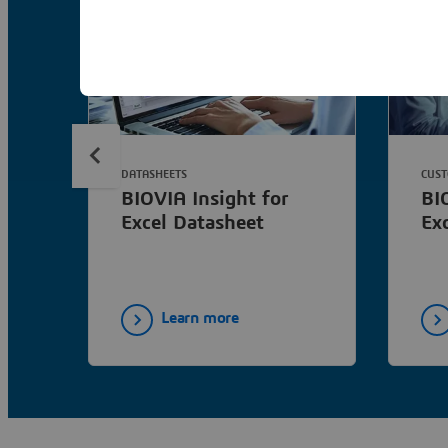
DATASHEETS
CUST
BIOVIA Insight for
BI
Excel Datasheet
Ex
Learn more