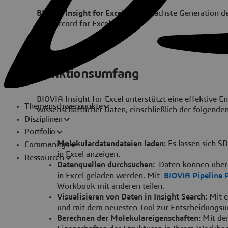
BIOVIA Insight for Excel
ist die nächste Generation d
und Accord for Excel.
Funktionsumfang
BIOVIA Insight for Excel
unterstützt eine effektive 
Themenschwerpunkte
wissenschaftlicher Daten, einschließlich der folgende
Disziplinen
Portfolio
Molekulardatendateien laden:
Es lassen sich S
Communitys
in Excel anzeigen.
Ressourcen
Datenquellen durchsuchen:
Daten können über 
in Excel geladen werden. Mit
BIOVIA Pipeline P
Workbook mit anderen teilen.
Visualisieren von Daten in Insight Search:
Mit e
und mit dem neuesten Tool zur Entscheidungsun
Berechnen der Molekulareigenschaften:
Mit den