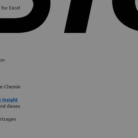
 for Excel
ion
ive-Chemie
 Insight
nd dieses
rtragen