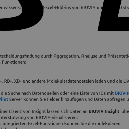
er wissenschaftlichen Excel-Add-ins von BIOVIA und ersetzt ISIS
Entscheidungsfindung durch Aggregation, Analyse und Präsentat
n Funktionen:
D-, RD-, XD- und andere Molekulardatendateien laden und die L
die Suche nach Datenquellen oder eine Liste von IDs mit
BIOVIA
ilot
Server können Sie Felder hinzufügen und Daten abfragen u
iner Lizenz von Insight lassen sich Daten an
BIOVIA Insight
übe
terstützung von BIOVIA visualisieren.
 integrierten Excel-Funktionen können Sie die molekularen