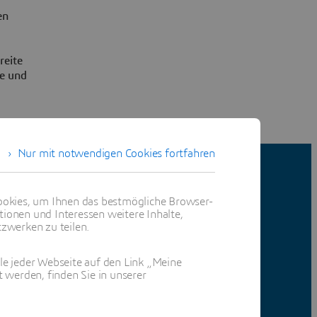
en
reite
ne und
Nur mit notwendigen Cookies fortfahren
okies, um Ihnen das bestmögliche Browser-
for Excel.
tionen und Interessen weitere Inhalte,
zwerken zu teilen.
ile jeder Webseite auf den Link „Meine
 werden, finden Sie in unserer