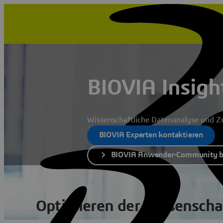
BIOVIA Insight
Wissenschaftliche Datenanalyse und Z
BIOVIA Experten kontaktieren
BIOVIA Anwender-Community b
Optimieren der wissenscha