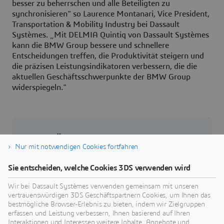
besser zu beherrschen und alle Beteiligten zu
synchronisieren" so Laurence Montanari, Vice President,
Transportation & Mobility Industry bei Dassault
Systèmes. „Mit DELMIA Quintiq von Dassault Systèmes
kann die BMW Group bessere und schnellere
Entscheidungen treffen, die Produktivität steigern und
die präzisen Leistungsindikatoren verbessern, die die
aktuellen Geschäftsschwerpunkte der BMW Group
widerspiegeln."
Über Dassault Systèmes
Nur mit notwendigen Cookies fortfahren
Dassault Systèmes ist ein Impulsgeber für
Sie entscheiden, welche Cookies 3DS verwenden wird
menschlichen Fortschritt. Seit 1981 ist das
Unternehmen führend in der Entwicklung
Wir bei Dassault Systèmes verwenden gemeinsam mit unseren
vertrauenswürdigen 3DS Geschäftspartnern Cookies, um Ihnen das
virtueller Technologien, die das reale Leben von
bestmögliche Browser-Erlebnis zu bieten, indem wir Zielgruppen
Verbrauchern, Patienten und Bürgern verbessern.
erfassen und Leistung verbessern, Ihnen basierend auf Ihren
Mehr als 370.000 Kunden aller Größen und
Interaktionen und Interessen weitere Inhalte, Angebote und