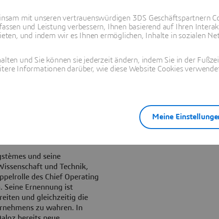
 gestärkt werden, um die
nsam mit unseren vertrauenswürdigen 3DS Geschäftspartnern Co
oranzutreiben. Pascal Daloz
fassen und Leistung verbessern, Ihnen basierend auf Ihren Interak
ens, eine Funktion, die er
ten, und indem wir es Ihnen ermöglichen, Inhalte in sozialen Net
alten und Sie können sie jederzeit ändern, indem Sie in der Fußze
Committee leiten. Diese neue
itere Informationen darüber, wie diese Website Cookies verwendet
itionen des Unternehmens
ranzubringen: Life Sciences
 Infrastruktur und Städte.
f operativer Ebene für alle
en. Dies umfasst die
Meine Einstellunge
henfokus, die weltweite
Systèmes und seine
 Wissenschaft und Technik,
ppelrolle des Chief Operating
. Seine Ernennung ist
eiten und gleichzeitig die
ernehmens zu wahren. In
Daloz bereits neue