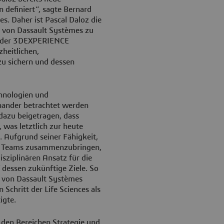
n definiert“, sagte Bernard
s. Daher ist Pascal Daloz die
n von Dassault Systèmes zu
it der 3DEXPERIENCE
heitlichen,
u sichern und dessen
chnologien und
inander betrachtet werden
dazu beigetragen, dass
was letztlich zur heute
. Aufgrund seiner Fähigkeit,
te Teams zusammenzubringen,
sziplinären Ansatz für die
dessen zukünftige Ziele. So
g von Dassault Systèmes
Schritt der Life Sciences als
igte.
 den Bereichen Strategie und