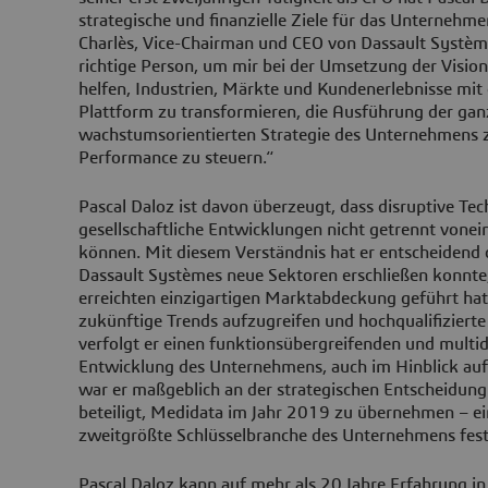
strategische und finanzielle Ziele für das Unternehme
Charlès, Vice-Chairman und CEO von Dassault Système
richtige Person, um mir bei der Umsetzung der Visio
helfen, Industrien, Märkte und Kundenerlebnisse m
Plattform zu transformieren, die Ausführung der ganz
wachstumsorientierten Strategie des Unternehmens z
Performance zu steuern.“
Pascal Daloz ist davon überzeugt, dass disruptive Te
gesellschaftliche Entwicklungen nicht getrennt vone
können. Mit diesem Verständnis hat er entscheidend 
Dassault Systèmes neue Sektoren erschließen konnte, 
erreichten einzigartigen Marktabdeckung geführt hat
zukünftige Trends aufzugreifen und hochqualifizier
verfolgt er einen funktionsübergreifenden und multidi
Entwicklung des Unternehmens, auch im Hinblick auf 
war er maßgeblich an der strategischen Entscheidun
beteiligt, Medidata im Jahr 2019 zu übernehmen – ein 
zweitgrößte Schlüsselbranche des Unternehmens fest
Pascal Daloz kann auf mehr als 20 Jahre Erfahrung in