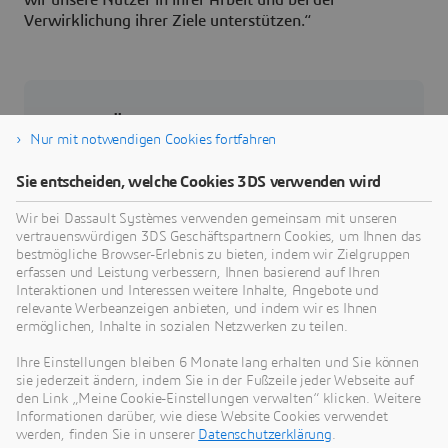
wir unsere Nutzer in ihrer Arbeit und bei der
Verwirklichung ihrer Ziele unterstützen.“
Über Dassault Systèmes
Nur mit notwendigen Cookies fortfahren
Dassault Systèmes ist ein Impulsgeber für
Sie entscheiden, welche Cookies 3DS verwenden wird
menschlichen Fortschritt. Seit 1981 ist das
Unternehmen führend in der Entwicklung
Wir bei Dassault Systèmes verwenden gemeinsam mit unseren
vertrauenswürdigen 3DS Geschäftspartnern Cookies, um Ihnen das
virtueller Technologien, die das reale Leben von
bestmögliche Browser-Erlebnis zu bieten, indem wir Zielgruppen
Verbrauchern, Patienten und Bürgern verbessern.
erfassen und Leistung verbessern, Ihnen basierend auf Ihren
Mehr als 370.000 Kunden aller Größen und
Interaktionen und Interessen weitere Inhalte, Angebote und
relevante Werbeanzeigen anbieten, und indem wir es Ihnen
Branchen arbeiten auf der
3D
EXPERIENCE
ermöglichen, Inhalte in sozialen Netzwerken zu teilen.
plattform von Dassault Systèmes zusammen,
entwickeln Ideen und realisieren nachhaltige
Ihre Einstellungen bleiben 6 Monate lang erhalten und Sie können
sie jederzeit ändern, indem Sie in der Fußzeile jeder Webseite auf
Innovationen, die sich positiv auf das private und
den Link „Meine Cookie-Einstellungen verwalten“ klicken. Weitere
öffentliche gesellschaftliche Leben auswirken.
Informationen darüber, wie diese Website Cookies verwendet
Weitere Informationen erhalten Sie
werden, finden Sie in unserer
Datenschutzerklärung
.