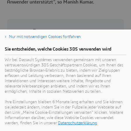
Anwender unterstützt“, so Manish Kumar.
Über Dassault Systèmes
Nur mit notwendigen Cookies fortfahren
Dassault Systèmes ist ein Impulsgeber für
Sie entscheiden, welche Cookies 3DS verwenden wird
menschlichen Fortschritt. Seit 1981 ist das
Unternehmen führend in der Entwicklung
Wir bei Dassault Systèmes verwenden gemeinsam mit unseren
vertrauenswürdigen 3DS Geschäftspartnern Cookies, um Ihnen das
virtueller Technologien, die das reale Leben von
bestmögliche Browser-Erlebnis zu bieten, indem wir Zielgruppen
Verbrauchern, Patienten und Bürgern verbessern.
erfassen und Leistung verbessern, Ihnen basierend auf Ihren
Mehr als 370.000 Kunden aller Größen und
Interaktionen und Interessen weitere Inhalte, Angebote und
relevante Werbeanzeigen anbieten, und indem wir es Ihnen
Branchen arbeiten auf der
3D
EXPERIENCE
ermöglichen, Inhalte in sozialen Netzwerken zu teilen.
plattform von Dassault Systèmes zusammen,
entwickeln Ideen und realisieren nachhaltige
Ihre Einstellungen bleiben 6 Monate lang erhalten und Sie können
sie jederzeit ändern, indem Sie in der Fußzeile jeder Webseite auf
Innovationen, die sich positiv auf das private und
den Link „Meine Cookie-Einstellungen verwalten“ klicken. Weitere
öffentliche gesellschaftliche Leben auswirken.
Informationen darüber, wie diese Website Cookies verwendet
Weitere Informationen erhalten Sie
werden, finden Sie in unserer
Datenschutzerklärung
.
unter:
www.3ds.com/de