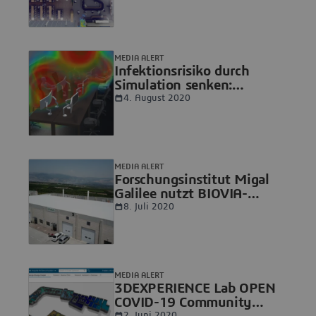
sichere Wiedereröffnung
der eigenen Kantine für
1.900 Mitarbeiter
MEDIA ALERT
Infektionsrisiko durch
Simulation senken:
TECOSIM und Dassault
4. August 2020
Systèmes analysieren
Luftströmungen von
Büroflächen
MEDIA ALERT
Forschungsinstitut Migal
Galilee nutzt BIOVIA-
Anwendungen von Dassault
8. Juli 2020
Systèmes zur Corona-
Impfstoffentwicklung
MEDIA ALERT
3DEXPERIENCE Lab OPEN
COVID-19 Community
2. Juni 2020