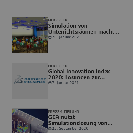
MEDIA ALERT
Simulation von
Unterrichtsräumen macht
Schulen für Schüler und
20. Januar 2021
Lehrpersonal während der
Pandemie sicherer
MEDIA ALERT
Global Innovation Index
2020: Lösungen zur
Bewältigung der COVID-19
7. Januar 2021
Pandemie
PRESSEMITTEILUNG
GEA nutzt
Simulationslösung von
Dassault Systèmes für die
22. September 2020