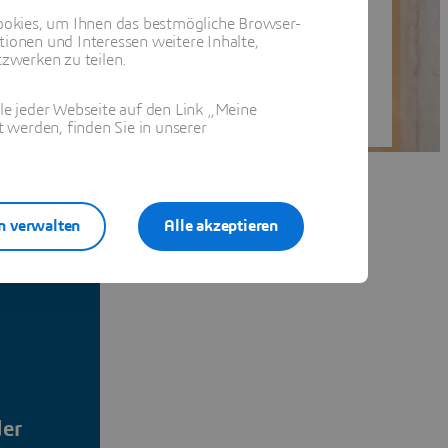
okies, um Ihnen das bestmögliche Browser-
tionen und Interessen weitere Inhalte,
zwerken zu teilen.
ile jeder Webseite auf den Link „Meine
 werden, finden Sie in unserer
n verwalten
Alle akzeptieren
der