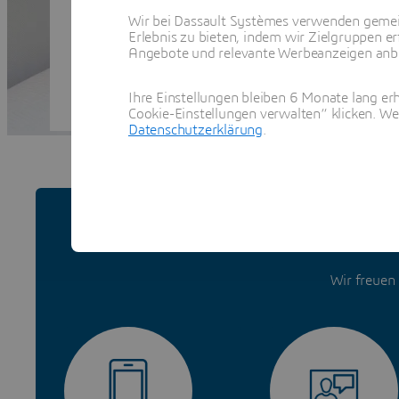
Wir bei Dassault Systèmes verwenden gemei
Erlebnis zu bieten, indem wir Zielgruppen er
Angebote und relevante Werbeanzeigen anbie
Ihre Einstellungen bleiben 6 Monate lang erh
Cookie-Einstellungen verwalten“ klicken. We
Datenschutzerklärung
.
Ihr We
Wir freuen