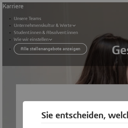
Karriere
Unsere Teams
Unternehmenskultur & Werte
Student:innen & Absolvent:innen
Wie wir einstellen
Ge
Alle stellenangebote anzeigen
Sie entscheiden, wel