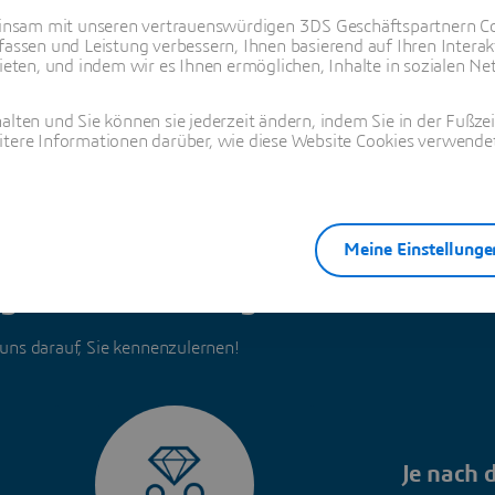
nsam mit unseren vertrauenswürdigen 3DS Geschäftspartnern Co
fassen und Leistung verbessern, Ihnen basierend auf Ihren Interak
ten, und indem wir es Ihnen ermöglichen, Inhalte in sozialen Net
alten und Sie können sie jederzeit ändern, indem Sie in der Fußze
itere Informationen darüber, wie diese Website Cookies verwendet
Meine Einstellunge
g zur Einstellung
 uns darauf, Sie kennenzulernen!
Je nach 