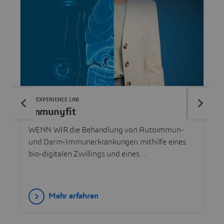
3DEXPERIENCE LAB
Immunyfit
WENN WIR die Behandlung von Autoimmun-
und Darm-Immunerkrankungen mithilfe eines
bio-digitalen Zwillings und eines
Expertensystems neu konzipieren, KÖNNEN WIR
dann die Präzisionsmedizin vorantreiben und die
Gesundheit von Frauen weltweit verbessern?
Mehr erfahren