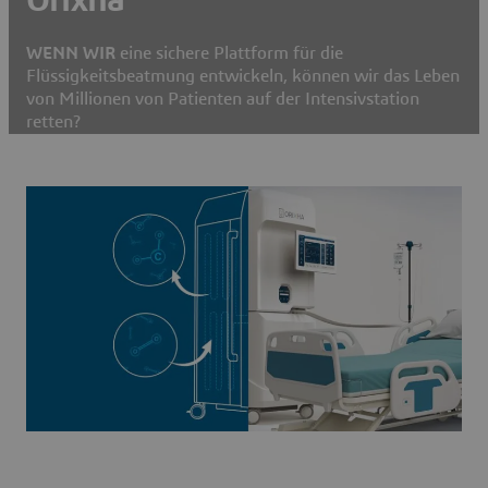
WENN WIR
eine sichere Plattform für die
Flüssigkeitsbeatmung entwickeln, können wir das Leben
von Millionen von Patienten auf der Intensivstation
retten?