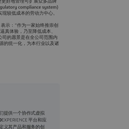
ator™，以便更好地管理可扩展众多品牌
 compliance system)
实现较低成本的劳动力中心。
harlès 表示：“作为一家始终推崇创
现逼真体验，乃至降低成本、
公司的愿景是在全公司范围内
来源的统一化，为本行业以及诸
们提供一个协作式虚拟
D
EXPERIENCE 平台和应
定义其产品和服务的创