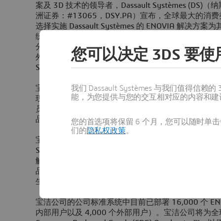
案及 3D 技术的领导者，Dassault Systèmes (D
洲证券：#13065，DSY.PA）宣布，全球最大的消费类
选择实施 Dassault Systèmes 的 ENOVIA 解决
统。宝洁公司与 Dassault Systèmes 有着长期
分利用Dassault Systèmes的系列产品，从而创
您可以决定 3DS 要使用
外，宝洁公司还将采用 Dassault Systèmes 的 3DVIA
Solidworks 等解决方案。
我们 Dassault Systèmes 与我们
宝洁公司将使用基于 Dassault Systèmes 的 V
能，为您提供与您的交互相对应的内容和建
现有系统，更好地管理产品、包装以及流程信息。Dassau
员工调研调查产品原材料的时间。此外，由于该平台
品的定义，因此可提高信息的准确度，加快产品开发
您的首选项将保留 6 个月，您可以随时单击每
们的
隐私权政策
。
宝洁公司 PLM 总监 Michael Telljohann 表示：“我
Systèmes 发展合作伙伴关系，并期望携手共进，
解决方案。在像我们这种的大型企业中，设计与生产
品以及地域。 PLM使我们能够通过基本环节节省时
生产效率，强化我们的创新能力。”
宝洁公司的公司标准系统中目前已部署 16,000 个 ENOV
内部用户以及 4,000 个外部用户）。宝洁公司将为全球