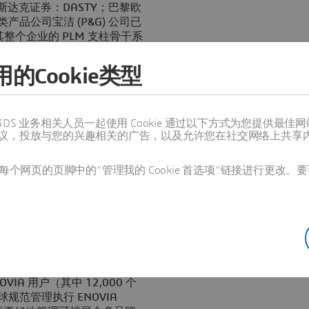
S)（纳斯达克证券：DASTY；巴黎欧
产品公司宝洁 (P&G) 公司已
方案为其整个企业的 PLM 支柱骨干系
的合作关系，在此基础上，宝洁将充
建可支持产品开发的全球性平台。此
的Cookie类型
、SIMULIA、DELMIA 以及
值得信赖的 3DS 业务相关人员一起使用 Cookie 通过以下方式为您
6 技术构建的共用支柱骨干系统来整合
议，投放与您的兴趣相关的广告，以及允许您在社交网络上共享
lt Système的平台可节省
可通过统一的视图提供整个产
进程。
个网页的页脚中的“管理我的 Cookie 首选项”链接进行更改。要
们非常愉快能够与 Dassault
共同创建可支持产品开发的企业级
工艺都要涉及众多的品牌、产
间、降低成本，进而增强公司的
IA 用户（其中 12,000 个
规范管理执行 ENOVIA