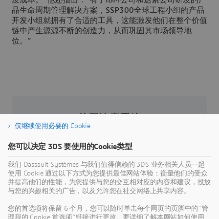
发成本。”他还指出：“有了IBM公司和达索公司研发的产
品生命周期管理解决方案，SSP300全球工程小组的产品
开发小组就拥有了合适的工具，这能激发他们在整个价值
链中产生源源不断的创造力，从而巩固其市场领导地
位。”
关于达索系统
仅继续使用必要的 Cookie
达索系统是人类进步的催化剂。我们为业界和人
您可以决定 3DS 要使用的Cookie类型
们提供一个协作式虚拟环境，用于构想可持续创
新。客户利用我们的
3D
EXPERIENCE 平台和应用
我们 Dassault Systèmes 与我们值得信赖的 3DS 业务相关人员一起
使用 Cookie 通过以下方式为您提供最佳网站体验：衡量他们的受众
程序创建现实世界的虚拟孪生体验，借此重新定
并提高他们的性能，为您提供与您的交互相对应的内容和建议，投放
义其产品和服务的创建、生产和生命周期管理流
与您的兴趣相关的广告，以及允许您在社交网络上共享内容。
程，从而产生有意义的影响，使世界更加可持
您的首选项将保留 6 个月，您可以随时单击每个网页的页脚中的“管
续。体验经济之美在于以人为本，惠及所有消费
理我的 Cookie 首选项”链接进行更改。要详细了解本网站如何使用