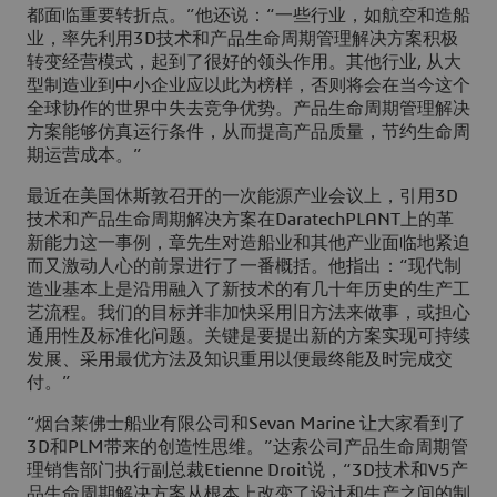
都面临重要转折点。”他还说：“一些行业，如航空和造船
业，率先利用3D技术和产品生命周期管理解决方案积极
转变经营模式，起到了很好的领头作用。其他行业, 从大
型制造业到中小企业应以此为榜样，否则将会在当今这个
全球协作的世界中失去竞争优势。产品生命周期管理解决
方案能够仿真运行条件，从而提高产品质量，节约生命周
期运营成本。”
最近在美国休斯敦召开的一次能源产业会议上，引用3D
技术和产品生命周期解决方案在DaratechPLANT上的革
新能力这一事例，章先生对造船业和其他产业面临地紧迫
而又激动人心的前景进行了一番概括。他指出：“现代制
造业基本上是沿用融入了新技术的有几十年历史的生产工
艺流程。我们的目标并非加快采用旧方法来做事，或担心
通用性及标准化问题。关键是要提出新的方案实现可持续
发展、采用最优方法及知识重用以便最终能及时完成交
付。”
“烟台莱佛士船业有限公司和Sevan Marine 让大家看到了
3D和PLM带来的创造性思维。”达索公司产品生命周期管
理销售部门执行副总裁Etienne Droit说，“3D技术和V5产
品生命周期解决方案从根本上改变了设计和生产之间的制