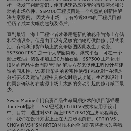
衡，激发了创新意识，使其迅速适应多变的市场需求和波
动的市场条件。SSP300工程项目是一个典型的创新性解
决方案案例。 因为在市场上，有将近80%的工程项目都
经历了成本大幅度超额及滞后。”
直到最近，海上工程业者才采用翻新的油轮作为海上存储
和采油设备。但是由于没有足够的油轮可供翻修，浮式采
油、存储和卸货市场上的竞争版图因此发生了改变。
SSP300 FPSO 是一个大型圆筒形、浮式平台，可在一个
船上炼油厂储备和加工30万桶石油。SSP300 工程运用
IBM的产品生命周期管理的解决方案来促使工程设计与建
造的同步性。V5基础架构的紧密性使得FPSO设计在满足
分析要求及建造过程中具备实时确认功能。生产和设计上
的同步确认将在能源市场上太多的变动引起的修订减至最
少。
Sevan Marine专门负责产品生命周期技术的项目部经理
Tom Erik指出：“SSP已经将CATIA V5技术应用于设计
中。目前，通过对SSP 海上FPSO/FSO的业务流程再设
计，我们在设计方案上正在大踏步地前进。CATIA V5，
ENOVIA V5和SMARTEAM技术的全面部署将极大改善我