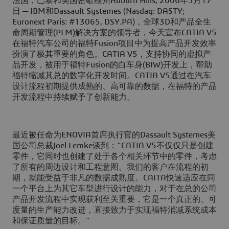
法国，巴黎和美国密歇根州Auburn Hills, 2006年5月17
日
─ IBM和Dassault Systemes (Nasdaq: DASTY;
Euronext Paris: #13065, DSY.PA)，全球3D和产品全生
命周期管理(PLM)解决方案的领导者，今天宣布CATIA V5
在福特汽车公司的福特Fusion项目中为提高产品开发效率
扮演了极其重要的角色。CATIA V5，支持协同的虚拟产
品开发，被用于福特Fusion的白车身(BIW)开发上，帮助
福特缩减其总的数字化开发时间。CATIA V5通过在汽车
设计流程初期提供成熟的、高可靠的数据，在福特的产品
开发流程中持续赋予了创新能力。
最近被任命为ENOVIA首席执行官的Dassault Systemes美
国公司总裁Joel Lemke谈到：“CATIA V5不仅仅只是创建
零件，它同时也创建了处于各个相关环节中的零件，考虑
了所有的周边设计和工程意图。我们的客户在流程的初
期，就能受益于非凡的数据成熟度。CAITA快速适应在同
一个平台上为其它车型进行设计的能力，对于在总的公司
产品开发流程中实现获利至关重要，它是一个真正的、可
度量的生产能力改进，直接致力于实现福特消减系统成本
和保证质量的目标。”