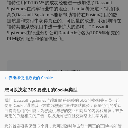
福特使用CATIA V5的成功经验进一步加强了Dassault
Systemes在汽车行业中的地位。Lemke补充道：“我们很
高兴Dassault Systemes能够帮助福特在Fusion项目的数
据质量和交付中获得真正的、可度量的改进。我们期待在
福特其他系统项目中进一步扩大的影响。”Dassault
Systemes由行业分析公司Daratech命名为2005年领先的
PLM软件服务和销售供应商。
关于达索系统
仅继续使用必要的 Cookie
达索系统是人类进步的催化剂。我们为业界和人
您可以决定 3DS 要使用的Cookie类型
们提供一个协作式虚拟环境，用于构想可持续创
新。客户利用我们的
3D
EXPERIENCE 平台和应用
我们 Dassault Systèmes 与我们值得信赖的 3DS 业务相关人员一起
使用 Cookie 通过以下方式为您提供最佳网站体验：衡量他们的受众
程序创建现实世界的虚拟孪生体验，借此重新定
并提高他们的性能，为您提供与您的交互相对应的内容和建议，投放
义其产品和服务的创建、生产和生命周期管理流
与您的兴趣相关的广告，以及允许您在社交网络上共享内容。
程，从而产生有意义的影响，使世界更加可持
您的首选项将保留 6 个月，您可以随时单击每个网页的页脚中的“管
续。体验经济之美在于以人为本，惠及所有消费