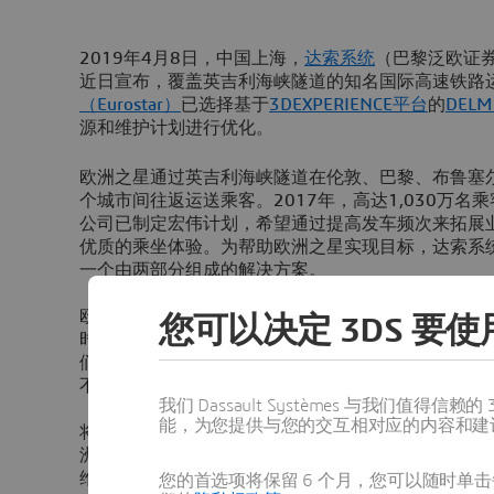
2019年4月8日，
中国上海
，
达索系统
（巴黎泛欧证券交
近日宣布，覆盖英吉利海峡隧道的知名国际高速铁路
（Eurostar）
已选择基于
3D
EXPERIENCE平台
的
DELMI
源和维护计划进行优化。
欧洲之星通过英吉利海峡隧道在伦敦、巴黎、布鲁塞
个城市间往返运送乘客。2017年，高达1,030万
公司已制定宏伟计划，希望通过提高发车频次来拓展
优质的乘坐体验。为帮助欧洲之星实现目标，达索系统及
一个由两部分组成的解决方案。
欧洲之星列车服务与绩效部总监Philippe Dabanco
您可以决定 3DS 要使用
时区、可基于多种不同规则和法规体系进行配置的解
们的规划人员直观地为人员排班和维护保养制定计划
不同时区显得至关重要。”
我们 Dassault Systèmes 与我们
能，为您提供与您的交互相对应的内容和建
将DELMIA Quintiq解决方案与欧洲之星现有的
洲三个国家的列车驾驶员、经理和控制室员工的人员
维护详细计划的制定工作，以符合各个时区复杂的规
您的首选项将保留 6 个月，您可以随时单击每