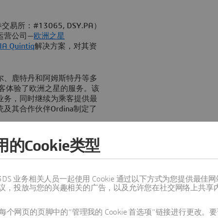
易所：#13065, DSY.PA）
运营公司—
欧洲之星
A Quintiq
解决方案，对其资
尔、鹿特丹和阿姆斯特丹等多
名乘客体验了欧洲之星的服务。该
业务，同时继续为乘客提供最
其合作伙伴Ordina制定了
urt表示：“我们需要一套跨越所有
的Cookie类型
决方案。此外，它必须便于我
，因此，能够支持多种语言和
值得信赖的 3DS 业务相关人员一起使用 Cookie 通过以下方式为您
议，投放与您的兴趣相关的广告，以及允许您在社交网络上共享
系统集成，有助于欧洲之星对遍布欧
计划进行优化，同时简化列车
则和法规要求。这样既可以节
个网页的页脚中的“管理我的 Cookie 首选项”链接进行更改。要