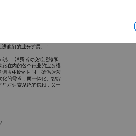
时间，又能确保欧洲之星长期
将在云端托管，并辅以便捷易
的沟通。
荣幸成为DELMIA Quintiq解
护的规划难题。基于丰富的行
决方案，并完全集成到他们现
促进他们的业务扩展。”
pin说：“消费者对交通运输和
铁路在内的各个行业的业务模
的调度中断的同时，确保运营
变化的需求，而一体化、智能
之星对达索系统的信赖，又一
”
/