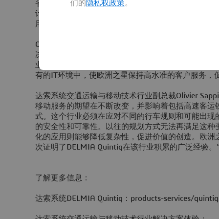
们的
隐私权政策
。
省欧洲之星规划人员在数据录入和行政工作上所花的
计划的质量，还有助于提高长期生产率。该解决方案
用的移动应用，以便实现欧洲之星员工之间顺畅一致
Ordina供应链总监Wouter Tielemans表示：“我们非常
决方案的实施伙伴，来解决欧洲之星复杂的人员和维
业经验，我们能够按照欧洲之星的具体要求来配置解
有的IT环境中，使欧洲之星保持高水准的客户服务，
达索系统交通运输与移动技术行业副总裁Olivier Sap
移动服务的期望在不断改变，并影响着包括高速客运
式。这个行业必须在应对不同的行车规则和可能出现
的安全性和可靠性。以往的规划方式无法再满足这种
化的应用则能够降低复杂性，促进价值的创造。欧洲
次证明了DELMIA Quintiq在该行业积累的广泛经验。
了解更多信息：
达索系统DELMIA Quintiq：products-services/quintiq
达索系统交通运输与移动技术行业解决方案体验：