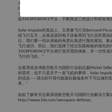
来，一批又一批的先驱者们不断超越飞行技术的极限
纪录。从人类首次飞行到热气球旅行再到太空探索，这
为了完成人类清洁飞行的使命，我们秉承了这种开拓
如3DEXPERIENCE平台，不断推进工程设计和研发项
Solar Impulse的发起人、主席兼飞行员Bertrand P
续飞行五天，从推进器到电子设备再到飞行员所需设
位。我们要一切从体验的角度出发进行预先规划、集
飞行成功。所以，我们选择了经过实践检验的领先的
3DEXPERIENCE平台来打造所需的体验，并一次
飞行的飞机。”
达索系统全球航空航天与国防行业副总裁Michel Tell
的需求，也不只是关于一架飞机的事情，Solar Impu
的信息——清洁的可替代能源在极端条件下可以做到
界。”
如欲了解有关达索系统航空航天与国防行业解决方案
http://www.3ds.com/aerospace-defense。