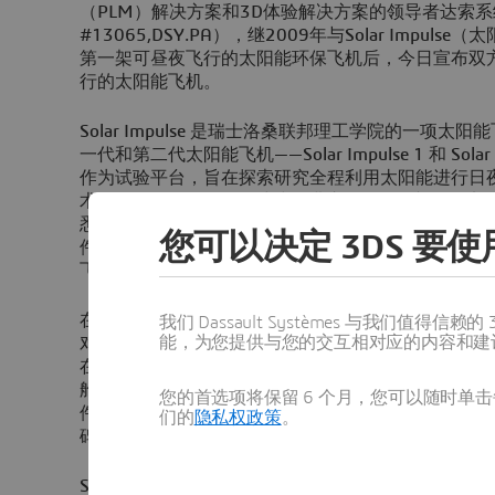
（PLM）解决方案和3D体验解决方案的领导者达索
#13065,DSY.PA），继2009年与Solar Impu
第一架可昼夜飞行的太阳能环保飞机后，今日宣布双
行的太阳能飞机。
Solar Impulse 是瑞士洛桑联邦理工学院的一项
一代和第二代太阳能飞机——Solar Impulse 1 和 Solar Imp
作为试验平台，旨在探索研究全程利用太阳能进行日
术。Solar Impulse 2将继续推进这一使命，并最
悉，Solar Impulse 2采用达索系统的3DEXPERIEN
您可以决定 3DS 要使用
件应用进行设计、制造和试验，已于今年4月9日正式
飞。
在这款创新型飞机的设计过程中，团队面临着各方面
我们 Dassault Systèmes 与我们
能，为您提供与您的交互相对应的内容和建
对机身机翼的创新设计，以及采用新材料来满足严格
在环球飞行中的所有需求，工程师需要设计出安全性
舱，这就需要精细设计和管理工具。该团队从2006
您的首选项将保留 6 个月，您可以随时单击每
件，这些软件已成功地帮助他们顺利实施开发流程，
们的
隐私权政策
。
碑。
Solar Impulse的联合创始人、CEO兼飞行员André B