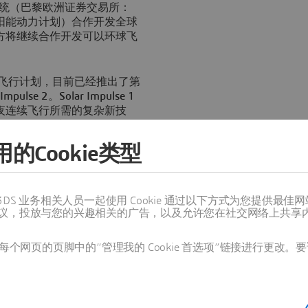
系统（巴黎欧洲证券交易所：
lse（太阳能动力计划）合作开发全球
方将继续合作开发可以环球飞
太阳能飞行计划，目前已经推出了第
ulse 2。Solar Impulse 1
夜连续飞行所需的复杂新技
终实现2015年环球飞行的目标。据
CE平台，包括CATIA和ENOVIA软
的Cookie类型
公开亮相，并于6月成功试
的全新挑战和权衡分析，包括
值得信赖的 3DS 业务相关人员一起使用 Cookie 通过以下方式为您
议，投放与您的兴趣相关的广告，以及允许您在社交网络上共享
的限重要求。为了满足飞行员
、舒适性兼备且易于操纵的机
年起就开始采用达索系统的软
个网页的页脚中的“管理我的 Cookie 首选项”链接进行更改。要
创造出了一个又一个的里程
orschberg表示：“一个世纪以