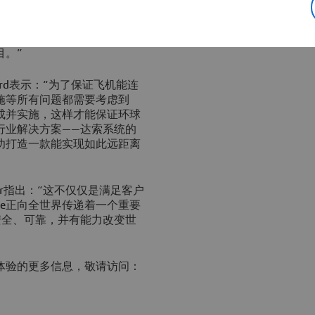
，将理念变为现实，创造新的
些‘不可能的任务’不断实现。
精神，结合21世纪的科技，例
目。”
iccard表示：“为了保证飞机能连
施等所有问题都需要考虑到
成并实施，这样才能保证环球
行业解决方案——达索系统的
性成功打造一款能实现如此远距离
ier指出：“这不仅仅是满足客户
lse正向全世界传递着一个重要
安全、可靠，并有能力改变世
体验的更多信息，敬请访问：