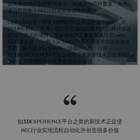
认为有效地计划维护和建设一栋建筑物同样重要，为此，
该公司对整个AEC过程采取全面性的看法。
CadMakers是一家专为精简AEC业而设的服务公司，从
2014年初开始至今，该公司已成功完成35个总建设值超
过30亿美元的项目，其联合创始人兼首席执行官Javier
Glatt这么说：“一般人认为AEC行业不可使用制造的最佳
实践，因为这个行业内的一切都不一样。但是，
如
3D
EXPERIENCE®平台云端版之类的新技术正促使我们
的行业实现流程自动化并创造很多价值。”
如
3D
EXPERIENCE平台之类的新技术正促使
AEC行业实现流程自动化并创造很多价值