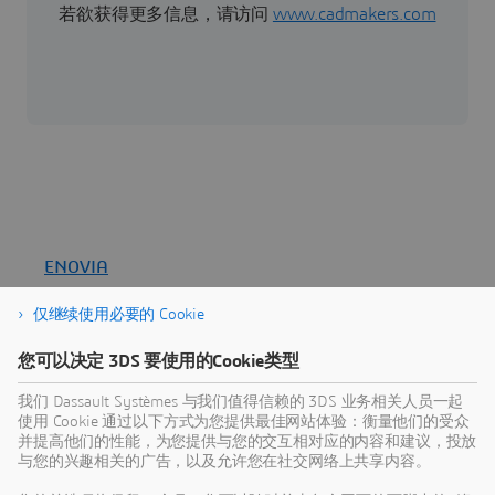
若欲获得更多信息，请访问
www.cadmakers.com
ENOVIA
ENOVIA 由 3DEXPERIENCE 平台提供支持,助您实现
仅继续使用必要的 Cookie
变革性创新
您可以决定 3DS 要使用的Cookie类型
品牌
我们 Dassault Systèmes 与我们值得信赖的 3DS 业务相关人员一起
使用 Cookie 通过以下方式为您提供最佳网站体验：衡量他们的受众
并提高他们的性能，为您提供与您的交互相对应的内容和建议，投放
与您的兴趣相关的广告，以及允许您在社交网络上共享内容。