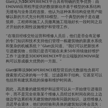
Glatt认为
3D
EXPERIENCE平台具有明确的竞争优势：由
ENOVIA应用程序提供的数据驱动并基于模型的体系结构
无缝地与业务流程连接。他认为这种体系结构促使用户能
够以新的方式充分利用3D模型。一个典型的例子是在建
筑师、工程师和施工人员撤离施工现场好长一段时间之后
才开始的长期性设施维护和管理工作。
“在项目经移交给运营和维修人员后，他们是否会有足够
的专门知识和技术支持他们管理一栋建筑物的新废水系统
和复杂的机械系统？”Glatt反问道。“我们可以把新技术
引进建筑物，但我们是否可能在未来50年持续做好维护
工作？这便是3DEXPERIENCE®平台云端版的ENOVIA架
构可以形成极大优势的一方面。”
Glatt解释说
3D
EXPERIENCE模型背后的元数据包含易可
搜索形式记录的每一个泵、过滤器和子结构。它甚至可以
包括所有建筑系统的保修和维护时间表。
因此，高质量的建筑维护和运营可以从一开始便引进项目
中，而不是完全依靠某个维修人员经过长时间在岗位上边
做边学边累积有关建筑物的独有问题的知识。这些维修人
员迟早会退休，他们的经验和具体的建筑知识将会流失；