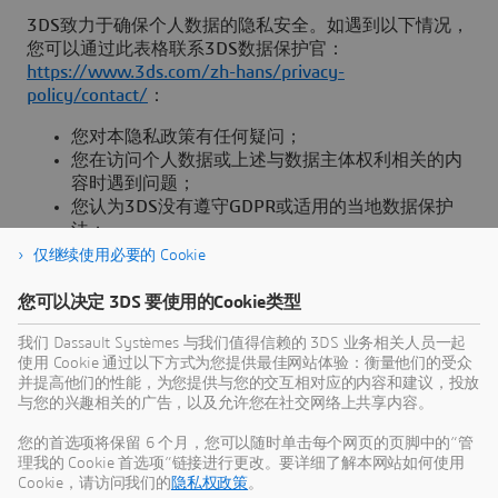
3DS致力于确保个人数据的隐私安全。如遇到以下情况，
您可以通过此表格联系3DS数据保护官：
https://www.3ds.com/zh-hans/privacy-
policy/contact/
：
您对本隐私政策有任何疑问；
您在访问个人数据或上述与数据主体权利相关的内
容时遇到问题；
您认为3DS没有遵守GDPR或适用的当地数据保护
法；
您有理由相信个人数据的安全性已被破坏或滥用。
仅继续使用必要的 Cookie
如果您希望通过向3DS全球数据保护官投诉来主张要求，
您可以决定 3DS 要使用的Cookie类型
您可以向本政策末尾处的地址寄送信件，或使用上述表格
提交请求，其中应包含相关处理活动的名称或相关信息
我们 Dassault Systèmes 与我们值得信赖的 3DS 业务相关人员一起
使用 Cookie 通过以下方式为您提供最佳网站体验：衡量他们的受众
（表格内容之外的信息取决于具体权利类型），以及在
并提高他们的性能，为您提供与您的交互相对应的内容和建议，投放
3DS全球数据保护官在合理范围内要求的其他信息。
与您的兴趣相关的广告，以及允许您在社交网络上共享内容。
您有权向本地数据保护主管部门提出投诉。
您的首选项将保留 6 个月，您可以随时单击每个网页的页脚中的“管
理我的 Cookie 首选项”链接进行更改。要详细了解本网站如何使用
隐私政策的生效日期及修订
Cookie，请访问我们的
隐私权政策
。