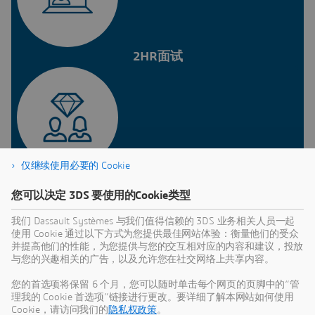
2HR面试
仅继续使用必要的 Cookie
3经理面试
您可以决定 3DS 要使用的Cookie类型
我们 Dassault Systèmes 与我们值得信赖的 3DS 业务相关人员一起
根据您申请的职位：
使用 Cookie 通过以下方式为您提供最佳网站体验：衡量他们的受众
并提高他们的性能，为您提供与您的交互相对应的内容和建议，投放
与您的兴趣相关的广告，以及允许您在社交网络上共享内容。
英语测试/代码测试/认知测试
您的首选项将保留 6 个月，您可以随时单击每个网页的页脚中的“管
理我的 Cookie 首选项”链接进行更改。要详细了解本网站如何使用
Cookie，请访问我们的
隐私权政策
。