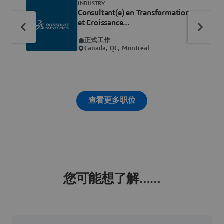
INDUSTRY
Consultant(e) en Transformation
et Croissance
d'Entreprise/Business Consultant
正式工作
- Transformation & Growth
Canada, QC, Montreal
查看更多职位
您可能想了解……