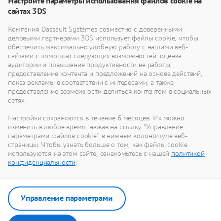
для получения дополнительных
Настройте параметры использования файлов cookie на
сайтах 3DS
решений и возможностей
Компания Dassault Systèmes совместно с доверенными
деловыми партнерами 3DS использует файлы cookie, чтобы
обеспечить максимально удобную работу с нашими веб-
сайтами с помощью следующих возможностей: оценка
аудитории и повышение продуктивности ее работы,
предоставление контента и предложений на основе действий,
показ рекламы в соответствии с интересами, а также
предоставление возможности делиться контентом в социальных
сетях.
Настройки сохраняются в течение 6 месяцев. Их можно
изменить в любое время, нажав на ссылку "Управление
параметрами файлов cookie" в нижнем колонтитуле веб-
Контент
страницы. Чтобы узнать больше о том, как файлы cookie
используются на этом сайте, ознакомьтесь с нашей
политикой
Партнерская программа Контент позволяет
конфиденциальности
.
поставщикам 3D-контента и производителям
аппаратных технологий, оборудования и
станков предоставлять пользователям Dassault
Управление параметрами
Systèmes лучшие в своем классе 3D-модели,