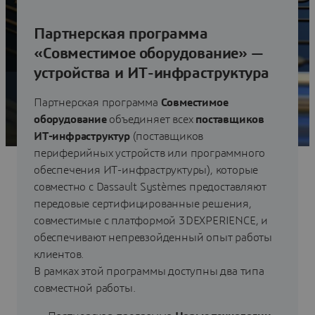
работы клиентов.
Стать партнером
Партнерская программа
«Совместимое оборудование» —
Найти партнера
устройства и ИТ-инфраструктура
Партнерская программа
Совместимое
оборудование
объединяет всех
поставщиков
ИТ-инфраструктур
(поставщиков
периферийных устройств или программного
обеспечения ИТ-инфраструктуры), которые
совместно с Dassault Systèmes предоставляют
передовые сертифицированные решения,
совместимые с платформой 3DEXPERIENCE, и
обеспечивают непревзойденный опыт работы
клиентов.
В рамках этой программы доступны два типа
совместной работы.