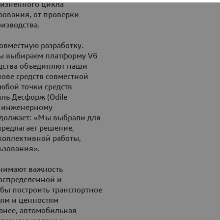
 жизненного цикла
рования, от проверки
изводства.
овместную разработку.
 Мы выбираем платформу V6
едства объединяют наши
нове средств совместной
юбой точки средств
ль Десфорж (Odile
о инженерному
одолжает: «Мы выбрали для
предлагает решение,
коллективной работы,
ьзования».
онимают важность
аспределенной и
обы построить транспортное
тям и ценностям
ранее, автомобильная