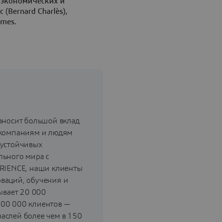
 экономических и
(Bernard Charlès),
èmes.
вносит большой вклад
 компаниям и людям
 устойчивых
льного мира с
RIENCE, наши клиенты
ваций, обучения и
ывает 20 000
300 000 клиентов —
аслей более чем в 150