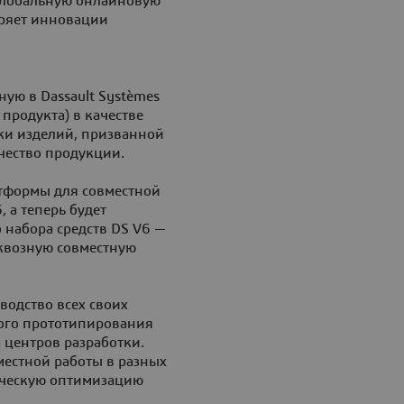
 глобальную онлайновую
оряет инновации
ную в Dassault Systèmes
продукта) в качестве
тки изделий, призванной
чество продукции.
атформы для совместной
 а теперь будет
 набора средств DS V6 —
сквозную совместную
водство всех своих
ого прототипирования
 центров разработки.
местной работы в разных
ическую оптимизацию