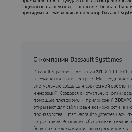
промышленность нуждается в рассмотрении всех
социальных аспектов», — поясняет Бернар Шарлес 
президент и генеральный директор Dassault Syst
О компании Dassault Systèmes
Dassault Systèmes, компания
3D
EXPERIENCE, 
в технологический прогресс. Мы предлагаем
виртуальные среды для совместной работы и
инноваций. Создавая виртуальные копии реа
помощью платформы и приложений
3D
EXPE
открывают для себя новые возможности инно
производства. Штат Dassault Systèmes насчит
сотрудников. Компания обслуживает свыше 
больших и малых компаний из различных отр