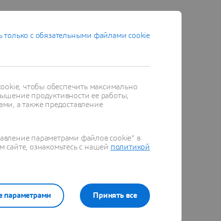
 только с обязательными файлами cookie
ookie, чтобы обеспечить максимально
ышение продуктивности ее работы,
ами, а также предоставление
равление параметрами файлов cookie" в
м сайте, ознакомьтесь с нашей
политикой
е параметрами
Принять все