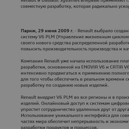
Renault и Dassault Systèmes впервые применяют
совместную разработку, которая радикально уск
Париж, 29 июня 2009 г.
- Renault выбрало создан
систему V6 PLM (Управление жизненным циклом 
своего нового средства распределенной разрабо
повысить производительность производства и ка
Компания Renault уже начала использование пл
разработки, основанной на ENOVIA V6 и CATIA V6,
интенсивно продвигаться к применению полного
для того чтобы обеспечить в реальном времени 
разработку по созданию новых изделий.
Renault внедрит V6 PLM во все регионы и в произ
изделий. Онлайновый доступ к системам цифров
упростит сотрудничество удаленных друг от друга
Использование уникального интерфейса для сов
частях мира обеспечит непрерывность и эконом
разработки продуктов и процессов.