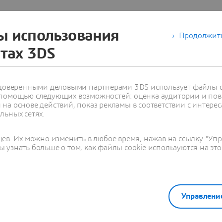
торой имеется три
преобразована в единую
ы использования
Продолжить
орме для совместной
 также — на новейших
йтах 3DS
зделения. Ядром стратегии
отки продукта являются
 реализованные в
с доверенными деловыми партнерами 3DS использует файлы c
местной разработки,
 помощью следующих возможностей: оценка аудитории и пов
ми требованиями к
на основе действий, показ рекламы в соответствии с интерес
редств коллективной
льных сетях.
тию, а также обеспечение
стимости данных между
цев. Их можно изменить в любое время, нажав на ссылку "Уп
стях планеты.
 узнать больше о том, как файлы cookie используются на это
тегрированную PLM-
работки обеспечивает
 возможность проверки
итационного
Управлени
вым прототипированием.
ессы принятия решений