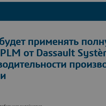
 будет применять пол
LM от Dassault Systè
одительности произво
ии