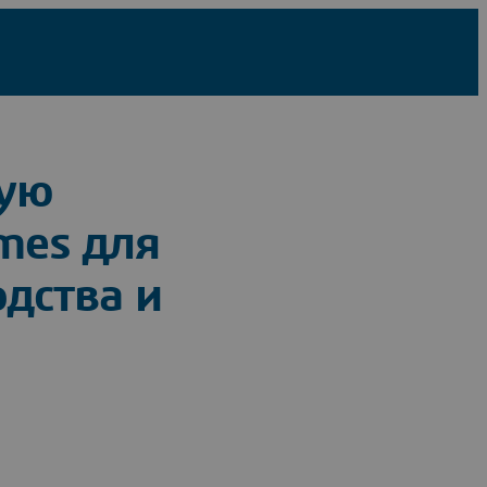
ную
mes для
дства и