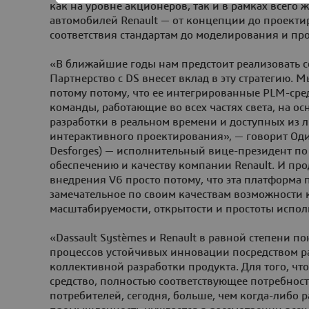
как на уровне акционеров, так и в рамках всего
автомобилей Renault — от концепции до проекти
соответствия стандартам до моделирования и про
«В ближайшие годы нам предстоит реализовать с
Партнерство с DS внесет вклад в эту стратегию.
потому потому, что ее интегрированные PLM-ср
команды, работающие во всех частях света, на ос
разработки в реальном времени и доступных из л
интерактивного проектирования», — говорит Оди
Desforges) — исполнительный вице-президент п
обеспечению и качеству компании Renault. И пр
внедрения V6 просто потому, что эта платформа 
замечательное по своим качествам возможности 
масштабируемости, открытости и простоты испол
«Dassault Systèmes и Renault в равной степени п
процессов устойчивых инновации посредством р
коллективной разработки продукта. Для того, чт
средство, полностью соответствующее потребнос
потребителей, сегодня, больше, чем когда-либо 