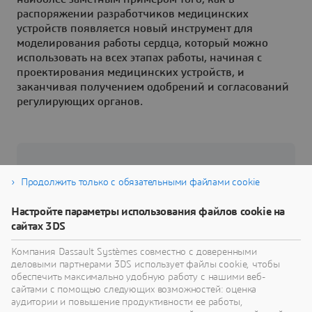
распоряжении разработчиков медицинских
устройств появляется новый инструмент для
моделирования работы сердца, который можно
использовать на всех этапах работы, начиная с
проектирования медицинских устройств, и
заканчивая получением одобрений и согласований
регулирующих органов.
О компании Dassault Systèmes
Продолжить только с обязательными файлами cookie
Dassault Systèmes, компания
3D
EXPERIENCE,
Настройте параметры использования файлов cookie на
вносит большой вклад в технологический
сайтах 3DS
прогресс. Мы предлагаем компаниям и людям
Компания Dassault Systèmes совместно с доверенными
виртуальные среды для совместной работы и
деловыми партнерами 3DS использует файлы cookie, чтобы
устойчивых инноваций. Создавая виртуальные
обеспечить максимально удобную работу с нашими веб-
копии реального мира с помощью платформы
сайтами с помощью следующих возможностей: оценка
аудитории и повышение продуктивности ее работы,
и приложений
3D
EXPERIENCE, наши клиенты