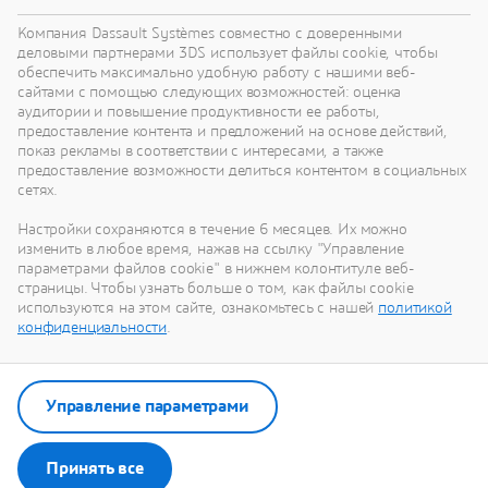
Узнать больше
Компания Dassault Systèmes совместно с доверенными
деловыми партнерами 3DS использует файлы cookie, чтобы
обеспечить максимально удобную работу с нашими веб-
сайтами с помощью следующих возможностей: оценка
Adaptive Connected Systems
аудитории и повышение продуктивности ее работы,
предоставление контента и предложений на основе действий,
Master the complexity of engineering software-driven
показ рекламы в соответствии с интересами, а также
systems with optimal performance
предоставление возможности делиться контентом в социальных
сетях.
Решение
Настройки сохраняются в течение 6 месяцев. Их можно
изменить в любое время, нажав на ссылку "Управление
параметрами файлов cookie" в нижнем колонтитуле веб-
страницы. Чтобы узнать больше о том, как файлы cookie
используются на этом сайте, ознакомьтесь с нашей
политикой
конфиденциальности
.
Управление параметрами
Принять все