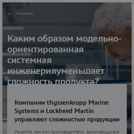
Материалы
Каким образом модельно-
ориентированная
системная
инженерияуменьшает
сложность продукта?
Использование стандартного языка уменьшает
Компании thyssenkrupp Marine
сложности согласования при проектировании
механических, электрических, программных и
Systems и Lockheed Martin
прочих компонентов.
управляют сложностью продукции
Узнайте, как эти производители, занимающиеся