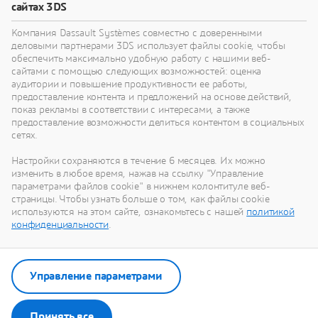
Добивайтесь реальных изменений.
сайтах 3DS
Компания Dassault Systèmes совместно с доверенными
деловыми партнерами 3DS использует файлы cookie, чтобы
Партнеры
обеспечить максимально удобную работу с нашими веб-
сайтами с помощью следующих возможностей: оценка
3DEXPERIENCE Lab
аудитории и повышение продуктивности ее работы,
предоставление контента и предложений на основе действий,
показ рекламы в соответствии с интересами, а также
предоставление возможности делиться контентом в социальных
сетях.
Настройки сохраняются в течение 6 месяцев. Их можно
Растите с нами
изменить в любое время, нажав на ссылку "Управление
параметрами файлов cookie" в нижнем колонтитуле веб-
Стройте устойчивое будущее.
страницы. Чтобы узнать больше о том, как файлы cookie
используются на этом сайте, ознакомьтесь с нашей
политикой
конфиденциальности
.
Отношения с инвесторами
La Fondation
Управление параметрами
Принять все