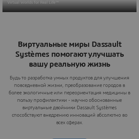
Virtual Worlds for Real Life™
The
Виртуальные миры Dassault
Systèmes помогают улучшать
вашу реальную жизнь
Будь то разработка умных продуктов для улучшения
повседневной жизни, преобразование городов в
более экологичные или переориентация медицины в
пользу профилактики - научно обоснованные
виртуальные двойники Dassault Systèmes
способствуют внедрению инноваций абсолютно во
всех сферах.