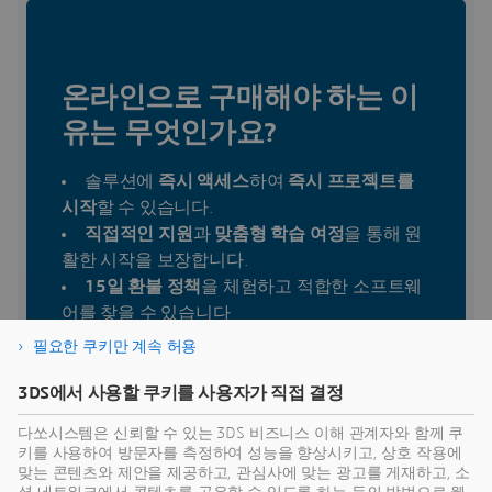
온라인으로 구매해야 하는 이
유는 무엇인가요?
솔루션에
즉시 액세스
하여
즉시 프로젝트를
시작
할 수 있습니다.
직접적인 지원
과
맞춤형 학습 여정
을 통해 원
활한 시작을 보장합니다.
15일 환불 정책
을 체험하고 적합한 소프트웨
어를 찾을 수 있습니다
99.5%의 서비스 가용성
SLA
,
ISO 9001:2015
필요한 쿠키만 계속 허용
QMS 인증, 전 세계
OWASP
3DS에서 사용할 쿠키를 사용자가 직접 결정
다쏘시스템은 신뢰할 수 있는 3DS 비즈니스 이해 관계자와 함께 쿠
자세히 알아보기
키를 사용하여 방문자를 측정하여 성능을 향상시키고, 상호 작용에
맞는 콘텐츠와 제안을 제공하고, 관심사에 맞는 광고를 게재하고, 소