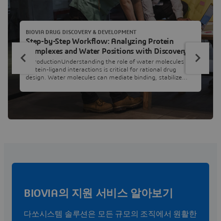
BIOVIA DRUG DISCOVERY & DEVELOPMENT
Step-by-Step Workflow: Analyzing Protein
Complexes and Water Positions with Discovery
Studio Simulation
IntroductionUnderstanding the role of water molecules in
protein-ligand interactions is critical for rational drug
design. Water molecules can mediate binding, stabilize
conformations, or even act as bridges between ligands and
their targets. In this workflow, we will compare the
positions of water molecules across multiple protein-ligand
complexes to identify those that are conserved and
potentia
BIOVIA의 지원 서비스 알아보기
다쏘시스템 솔루션은 모든 규모의 조직에서 원활한