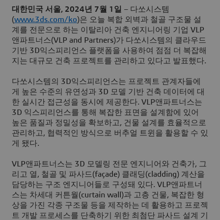
대한민국 서울, 2024년 7월 1일
– 다쏘시스템
(
www.3ds.com/ko
)은 오늘 복합 외벽과 철골 구조물 설
계를 전문으로 하는 이탈리아 건축 엔지니어링 기업 VLP
앤파트너스(VLP and Partners)가 다쏘시스템의 클라우드
기반 3D익스피리언스 플랫폼을 사용하여 점점 더 복잡해
지는 대규모 건축 프로젝트를 관리하고 있다고 발표했다.
다쏘시스템의 3D익스피리언스는 프로젝트 관계자들에
게 높은 수준의 유연성과 3D 모델 기반 건축 데이터에 대
한 실시간 접근성을 동시에 제공한다. VLP앤파트너스는
3D 익스피리언스를 통해 복잡한 표면을 설계함에 있어
높은 품질과 정밀성을 확보하고, 건물 설계를 효율적으로
관리하고, 협력적인 방식으로 버추얼 트윈을 활용할 수 있
게 됐다.
VLP앤파트너스는 3D 모델링 전문 엔지니어와 건축가, 그
리고 열, 철골 및 파사드(façade) 클래딩(cladding) 계산을
담당하는 구조 엔지니어들로 구성돼 있다. VLP앤파트너
스는 차세대 커튼월(curtain wall)과 고층 건물, 복잡한 형
상을 가진 각종 구조물 등을 제작하는 데 활용하고 프로젝
트 개발 프로세스를 단축하기 위한 최첨단 파사드 설계 기