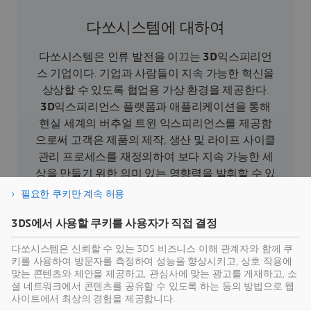
다쏘시스템에 대하여
다쏘시스템은 인류 발전을 이끄는
3D
익스피리언
스 기업이다. 기업과 사람들이 지속 가능한 혁신을
상상할 수 있도록 협업용 가상 환경을 제공한다.
3D
익스피리언스 플랫폼과 애플리케이션을 통해
현실 세계의 버추얼 트윈 익스피리언스를 제공함
으로써 고객은 제품의 제작, 생산 및 라이프 사이클
관리 프로세스를 재정의하여 보다 지속 가능한 세
상을 만들기 위한 의미 있는 영향력을 발휘할 수 있
다. 버추얼 트윈 익스피리언스를 통해 인간 중심의
필요한 쿠키만 계속 허용
지속가능성을 혁신하고있는 다쏘시스템은 150여
개국 전 산업 분야에 걸친 30만 개 이상의 고객과
3DS에서 사용할 쿠키를 사용자가 직접 결정
협력하여 가치를 제공하고 있다. 보다 더 자세한 내
다쏘시스템은 신뢰할 수 있는 3DS 비즈니스 이해 관계자와 함께 쿠
용은
www.3ds.com
에서 확인할 수 있다.
키를 사용하여 방문자를 측정하여 성능을 향상시키고, 상호 작용에
맞는 콘텐츠와 제안을 제공하고, 관심사에 맞는 광고를 게재하고, 소
셜 네트워크에서 콘텐츠를 공유할 수 있도록 하는 등의 방법으로 웹
사이트에서 최상의 경험을 제공합니다.