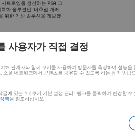
 시트로엥을 생산하는
PSA
그
특화 솔루션인 ‘버추얼 개러
을 위한 가상 솔루션을 개발했
모터쇼
(Geneva International
자동차 ‘
DS 3
’의 새로운 모델을
를 사용자가 직접 결정
HTC Vive)
헤드셋과 조이스틱
는 것은 물론 차 색상과 루프
,
까지 테스트 가능하다
.
스 이해 관계자와 함께 쿠키를 사용하여 방문자를 측정하여 성능을 
고, 소셜 네트워크에서 콘텐츠를 공유할 수 있도록 하는 등의 방법
계
CAD
데이터를 제품 판매 및
 고객들에게 기본적인 제품
트 기획
, 2D/3D
프로젝션 매핑
,
 제어 기술 등에서도 다양하게
글에 있는 "내 쿠키 기본 설정 관리" 링크를 클릭하여 변경할 수
호정책
을 참조하십시오.
 수 있는
DS 3
와 같은 모델에
 각각의 요구에 커스터마이즈된
irtual Vision)
’을 개발했다
.
제
장이 될 예정이다
.