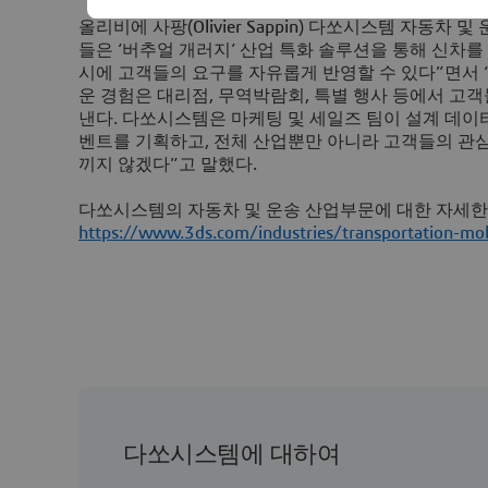
올리비에 사팡
(Olivier Sappin)
다쏘시스템 자동차 및 
들은 ‘버추얼 개러지’ 산업 특화 솔루션을 통해 신차
시에 고객들의 요구를 자유롭게 반영할 수 있다”면서
운 경험은 대리점
,
무역박람회
,
특별 행사 등에서 고객
낸다
.
다쏘시스템은 마케팅 및 세일즈 팀이 설계 데이
벤트를 기획하고
,
전체 산업뿐만 아니라 고객들의 관심
끼지 않겠다”고 말했다
.
다쏘시스템의 자동차 및 운송 산업부문에 대한 자세한
https://www.3ds.com/industries/transportation-mob
다쏘시스템에 대하여