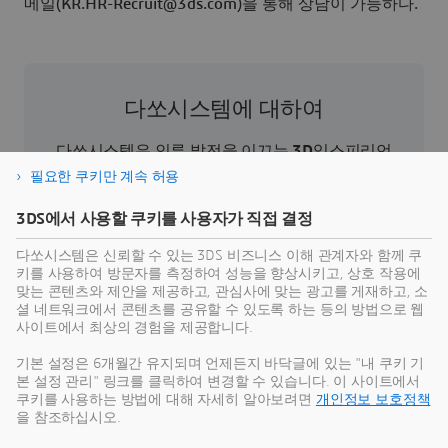
메일(KR.HR-Recruit@3ds.com)을 통해 상담이 가능하다.
다쏘시스템에 대하여
다쏘시스템은 인류 발전을 이끄는
3D
익스피리언
스 기업이다. 기업과 사람들이 지속 가능한 혁신을
필요한 쿠키만 계속 허용
상상할 수 있도록 협업용 가상 환경을 제공한다.
3DS에서 사용할 쿠키를 사용자가 직접 결정
3D
익스피리언스 플랫폼과 애플리케이션을 통해
현실 세계의 버추얼 트윈 익스피리언스를 제공함
다쏘시스템은 신뢰할 수 있는 3DS 비즈니스 이해 관계자와 함께 쿠
으로써 고객은 제품의 제작, 생산 및 라이프 사이클
키를 사용하여 방문자를 측정하여 성능을 향상시키고, 상호 작용에
맞는 콘텐츠와 제안을 제공하고, 관심사에 맞는 광고를 게재하고, 소
관리 프로세스를 재정의하여 보다 지속 가능한 세
셜 네트워크에서 콘텐츠를 공유할 수 있도록 하는 등의 방법으로 웹
상을 만들기 위한 의미 있는 영향력을 발휘할 수 있
사이트에서 최상의 경험을 제공합니다.
다. 버추얼 트윈 익스피리언스를 통해 인간 중심의
기본 설정은 6개월간 유지되며 언제든지 바닥글에 있는 "내 쿠키 기
지속가능성을 혁신하고있는 다쏘시스템은 150여
본 설정 관리" 링크를 클릭하여 변경할 수 있습니다. 이 사이트에서
개국 전 산업 분야에 걸친 30만 개 이상의 고객과
쿠키를 사용하는 방법에 대해 자세히 알아보려면
개인정보 보호정책
협력하여 가치를 제공하고 있다. 보다 더 자세한 내
을 참조하십시오.
용은
www.3ds.com
에서 확인할 수 있다.