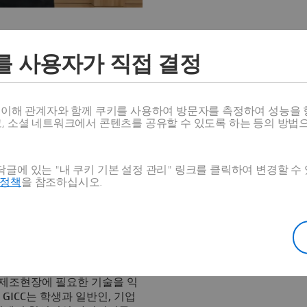
를 사용자가 직접 결정
.3ds.com/ko
)은 창원대학교
 컴피턴시 센터(Global
나선다고 밝혔다. 양 기관의 운영 협력
실에서 다쏘시스템코리아 문귀
스 이해 관계자와 함께 쿠키를 사용하여 방문자를 측정하여 성능을 
학부총장) 및 창원대학교 스마
고, 소셜 네트워크에서 콘텐츠를 공유할 수 있도록 하는 등의 방법
 가운데 이뤄졌다.
득과 아이디어 창출로 제조 혁
글에 있는 "내 쿠키 기본 설정 관리" 링크를 클릭하여 변경할 수
교육, 실습 및 연구 검증을 수
호정책
을 참조하십시오.
CC는 ▲스마트 제조 교육장
▲창의 혁신 실험실(Innovation
tion Center, MSC) 등 3개 시설
 3D익스피리언스 플랫폼을 활
제 제조현장에 필요한 기술을 익
GICC는 학생과 일반인, 기업