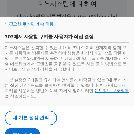
다쏘시스템에 대하여
다쏘시스템은 인류 발전을 이끄는
3D
익스피리언
스 기업이다. 기업과 사람들이 지속 가능한 혁신을
필요한 쿠키만 계속 허용
상상할 수 있도록 협업용 가상 환경을 제공한다.
3DS에서 사용할 쿠키를 사용자가 직접 결정
3D
익스피리언스 플랫폼과 애플리케이션을 통해
현실 세계의 버추얼 트윈 익스피리언스를 제공함
다쏘시스템은 신뢰할 수 있는 3DS 비즈니스 이해 관계자와 함께 쿠
으로써 고객은 제품의 제작, 생산 및 라이프 사이클
키를 사용하여 방문자를 측정하여 성능을 향상시키고, 상호 작용에
맞는 콘텐츠와 제안을 제공하고, 관심사에 맞는 광고를 게재하고, 소
관리 프로세스를 재정의하여 보다 지속 가능한 세
셜 네트워크에서 콘텐츠를 공유할 수 있도록 하는 등의 방법으로 웹
상을 만들기 위한 의미 있는 영향력을 발휘할 수 있
사이트에서 최상의 경험을 제공합니다.
다. 버추얼 트윈 익스피리언스를 통해 인간 중심의
기본 설정은 6개월간 유지되며 언제든지 바닥글에 있는 "내 쿠키 기
지속가능성을 혁신하고있는 다쏘시스템은 150여
본 설정 관리" 링크를 클릭하여 변경할 수 있습니다. 이 사이트에서
개국 전 산업 분야에 걸친 30만 개 이상의 고객과
쿠키를 사용하는 방법에 대해 자세히 알아보려면
개인정보 보호정책
협력하여 가치를 제공하고 있다. 보다 더 자세한 내
을 참조하십시오.
용은
www.3ds.com
에서 확인할 수 있다.
내 기본 설정 관리
보도 자료 다운로드