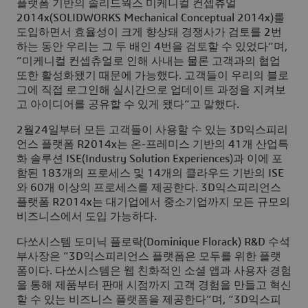
플랫폼 기반의 솔리드웍스 미케니컬 컨셉츄얼
2014x(SOLIDWORKS Mechanical Conceptual 2014x)를
도입하면서 효율성이 크게 향상돼 경쟁사가 검토를 2번
하는 동안 우리는 그 두 배인 4번을 검토할 수 있었다“며,
“미케니컬 컨셉츄얼로 인해 사내는 물론 고객과의 협업
또한 활성화됐기 때문에 가능했다. 고객들이 우리의 블로
그에 직접 로그인해 실시간으로 업데이트 과정을 지켜보
고 아이디어를 공유할 수 있게 됐다“고 말했다.
2월24일부터 모든 고객들이 사용할 수 있는 3D익스피리
언스 플랫폼 R2014x는 온-프레미스 기반의 41개 산업특
화 솔루션 ISE(Industry Solution Experiences)과 이에 포
함된 183개의 프로세스 및 14개의 클라우드 기반의 ISE
와 60개 이상의 프로세스를 제공한다. 3D익스피리언스
플랫폼 R2014x는 대기업에서 중소기업까지 모든 규모의
비즈니스에서 도입 가능하다.
다쏘시스템 도미닉 플로락(Dominique Florack) R&D 수석
부사장은 “3D익스피리언스 플랫폼은 모두를 위한 플랫
폼이다. 다쏘시스템은 웹 친화적인 소셜 앱과 사용자 경험
을 통해 제품부터 판매 시점까지 고객 경험을 만들고 혁신
할 수 있는 비즈니스 플랫폼을 제공한다”며, “3D익스피