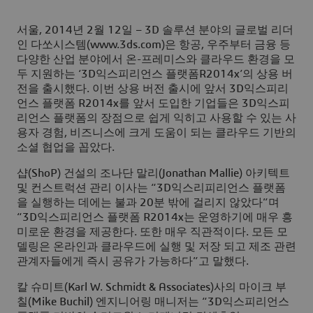
서울, 2014년 2월 12일 – 3D 솔루션 분야의 글로벌 리더
인 다쏘시스템(www.3ds.com)은 항공, 우주부터 금융 등
다양한 산업 분야에서 온-프레미스와 클라우드 환경을 모
두 지원하는 ‘3D익스피리언스 플랫폼R2014x’의 상용 버
전을 출시했다. 이번 상용 버전 출시에 앞서 3D익스피리
언스 플랫폼 R2014x를 앞서 도입한 기업들은 3D익스피
리언스 플랫폼의 장점으로 쉽게 익히고 사용할 수 있는 사
용자 경험, 비즈니스에 크게 도움이 되는 클라우드 기반의
소셜 협업을 꼽았다.
샵(ShoP) 건설의 조나단 말리(Jonathan Mallie) 아키텍트
및 컨스트럭션 관리 이사는 “3D익스리피리언스 플랫폼
을 실행하는 데에는 불과 20분 밖에 걸리지 않았다”며
“3D익스피리언스 플랫폼 R2014x는 운영하기에 매우 흥
미로운 환경을 제공한다. 또한 매우 직관적이다. 모든 모
델링은 온라인과 클라우드에 실행 및 저장 되고 제조 관련
관계자들에게 즉시 공유가 가능하다”고 말했다.
칼 슈미트(Karl W. Schmidt & Associates)사의 마이크 부
칠(Mike Buchil) 엔지니어링 매니저는 “3D익스피리언스