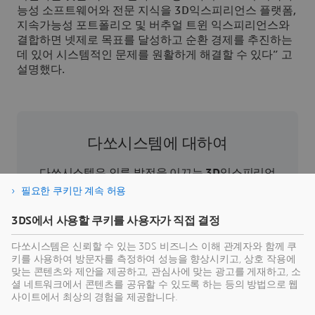
능성 소프트웨어와 전문 지식을 3D익스피리언스 플랫폼,
지속가능성 포트폴리오 및 버추얼 트윈 익스피리언스와
결합하면 넷제로 목표를 달성하고 순환 경제를 추진하는
데 있어 시스템적인 문제를 원활하게 해결할 수 있다” 고
설명했다.
다쏘시스템에 대하여
다쏘시스템은 인류 발전을 이끄는
3D
익스피리언
스 기업이다. 기업과 사람들이 지속 가능한 혁신을
필요한 쿠키만 계속 허용
상상할 수 있도록 협업용 가상 환경을 제공한다.
3DS에서 사용할 쿠키를 사용자가 직접 결정
3D
익스피리언스 플랫폼과 애플리케이션을 통해
현실 세계의 버추얼 트윈 익스피리언스를 제공함
다쏘시스템은 신뢰할 수 있는 3DS 비즈니스 이해 관계자와 함께 쿠
으로써 고객은 제품의 제작, 생산 및 라이프 사이클
키를 사용하여 방문자를 측정하여 성능을 향상시키고, 상호 작용에
맞는 콘텐츠와 제안을 제공하고, 관심사에 맞는 광고를 게재하고, 소
관리 프로세스를 재정의하여 보다 지속 가능한 세
셜 네트워크에서 콘텐츠를 공유할 수 있도록 하는 등의 방법으로 웹
상을 만들기 위한 의미 있는 영향력을 발휘할 수 있
사이트에서 최상의 경험을 제공합니다.
다. 버추얼 트윈 익스피리언스를 통해 인간 중심의