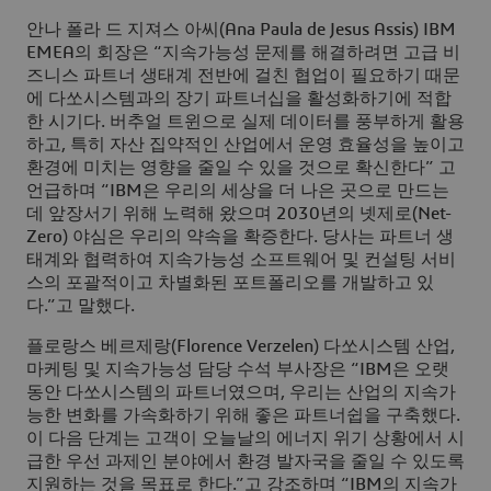
안나 폴라 드 지져스 아씨(Ana Paula de Jesus Assis) IBM
EMEA의 회장은 “지속가능성 문제를 해결하려면 고급 비
즈니스 파트너 생태계 전반에 걸친 협업이 필요하기 때문
에 다쏘시스템과의 장기 파트너십을 활성화하기에 적합
한 시기다. 버추얼 트윈으로 실제 데이터를 풍부하게 활용
하고, 특히 자산 집약적인 산업에서 운영 효율성을 높이고
환경에 미치는 영향을 줄일 수 있을 것으로 확신한다” 고
언급하며 “IBM은 우리의 세상을 더 나은 곳으로 만드는
데 앞장서기 위해 노력해 왔으며 2030년의 넷제로(Net-
Zero) 야심은 우리의 약속을 확증한다. 당사는 파트너 생
태계와 협력하여 지속가능성 소프트웨어 및 컨설팅 서비
스의 포괄적이고 차별화된 포트폴리오를 개발하고 있
다.”고 말했다.
플로랑스 베르제랑(Florence Verzelen) 다쏘시스템 산업,
마케팅 및 지속가능성 담당 수석 부사장은 “IBM은 오랫
동안 다쏘시스템의 파트너였으며, 우리는 산업의 지속가
능한 변화를 가속화하기 위해 좋은 파트너쉽을 구축했다.
이 다음 단계는 고객이 오늘날의 에너지 위기 상황에서 시
급한 우선 과제인 분야에서 환경 발자국을 줄일 수 있도록
지원하는 것을 목표로 한다.”고 강조하며 “IBM의 지속가