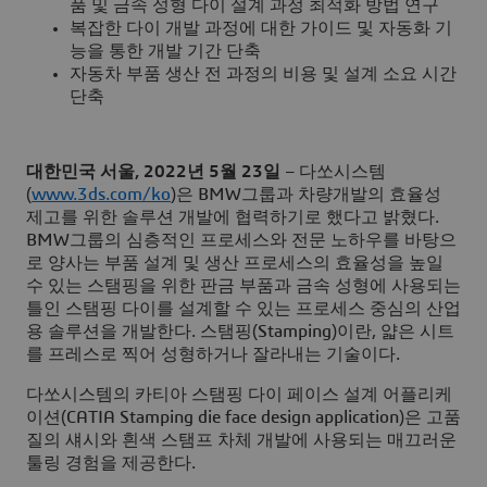
품 및 금속 성형 다이 설계 과정 최적화 방법 연구
복잡한 다이 개발 과정에 대한 가이드 및 자동화 기
능을 통한 개발 기간 단축
자동차 부품 생산 전 과정의 비용 및 설계 소요 시간
단축
대한민국 서울, 2022년 5월 23일
– 다쏘시스템
(
www.3ds.com/ko
)은 BMW그룹과 차량개발의 효율성
제고를 위한 솔루션 개발에 협력하기로 했다고 밝혔다.
BMW그룹의 심층적인 프로세스와 전문 노하우를 바탕으
로 양사는 부품 설계 및 생산 프로세스의 효율성을 높일
수 있는 스탬핑을 위한 판금 부품과 금속 성형에 사용되는
틀인 스탬핑 다이를 설계할 수 있는 프로세스 중심의 산업
용 솔루션을 개발한다. 스탬핑(Stamping)이란, 얇은 시트
를 프레스로 찍어 성형하거나 잘라내는 기술이다.
다쏘시스템의 카티아 스탬핑 다이 페이스 설계 어플리케
이션(CATIA Stamping die face design application)은 고품
질의 섀시와 흰색 스탬프 차체 개발에 사용되는 매끄러운
툴링 경험을 제공한다.