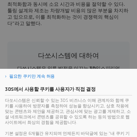
최적화함과 동시에 소요 시간과 비용을 절약할 수 있다.
툴링 설계와 제조는 차량개발 비용의 많은 부분을 차지하
고 있으므로, 이를 최적화하는 것이 경쟁력의 핵심이
다”라고 말했다.
다쏘시스템에 대하여
다쏘시스템은 인류 발전을 이끄는
3D
익스피리언
스 기업이다. 기업과 사람들이 지속 가능한 혁신을
필요한 쿠키만 계속 허용
상상할 수 있도록 협업용 가상 환경을 제공한다.
3DS에서 사용할 쿠키를 사용자가 직접 결정
3D
익스피리언스 플랫폼과 애플리케이션을 통해
현실 세계의 버추얼 트윈 익스피리언스를 제공함
다쏘시스템은 신뢰할 수 있는 3DS 비즈니스 이해 관계자와 함께 쿠
으로써 고객은 제품의 제작, 생산 및 라이프 사이클
키를 사용하여 방문자를 측정하여 성능을 향상시키고, 상호 작용에
맞는 콘텐츠와 제안을 제공하고, 관심사에 맞는 광고를 게재하고, 소
관리 프로세스를 재정의하여 보다 지속 가능한 세
셜 네트워크에서 콘텐츠를 공유할 수 있도록 하는 등의 방법으로 웹
상을 만들기 위한 의미 있는 영향력을 발휘할 수 있
사이트에서 최상의 경험을 제공합니다.
다. 버추얼 트윈 익스피리언스를 통해 인간 중심의
기본 설정은 6개월간 유지되며 언제든지 바닥글에 있는 "내 쿠키 기
지속가능성을 혁신하고있는 다쏘시스템은 150여