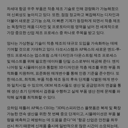
차세대 항공 우주 부품은 적층 제조 기술로 인해 경량화가 가능해졌으
며 신뢰성도 높아지고 있다
.
또한
,
점점 정교하고 복잡해지는 디자인과
더불어 새로운 고기능 소재
,
더 빠른 기계가 등장하게 되면서 적층 제조
는 독창적인 제품 디자인 및 프로토타이핑 영역을 넘어 전 세계적으로
가장 중요한 산업 제조 프로세스 중 하나로 주목을 받고 있다
.
양사는 가상현실 기술이 적층 제조의 대규모 도입을 가속화하는 데에
기여할 것으로 기대하고 있다
.
다쏘시스템과
AP
웍스의 새로운 엔드
-
투
-
엔드 프로세스는 업스트림 소재 디자인과 다운스트림 제조 프로세스
및 테스트를 위해 필요한 데이터를 단일 소스로부터 제공해 준다
.
엔지
니어링 및 시뮬레이션과 통합된
3D
디자인은 적층 제조를 위한 부품 최
적화를 지원하며
,
표준화된 매개변수를 통해 인증 기준을 준수한다
.
또
한 테스트
,
최적화
,
부품 적층 제조 등의 후속 단계를 식별된 매개 변수
와 일치시킬 수 있으며
, OEM
제조사들도 생산 및 공급망과의 연결을 통
해 생산 초기 단계에서 검증을 수행하고 실제 부품 생산 전에 문제를 파
악해 설계를 최적화할 수 있다
.
요하임 제틀러
AP
웍스
CEO
는
"3D
익스피리언스 플랫폼은 복제 및 확장
가능한 연속 생산을 위한 첫 번째 중요 단계이고
,
시뮬레이션은 부품 불
량을 예측하고 예방하는 데 도움을 준다”며
"
항공 산업은 안전을 최우
선시 하기 때문에 신제품 출시에 일반적으로 많은 시간이 소요되는데
,