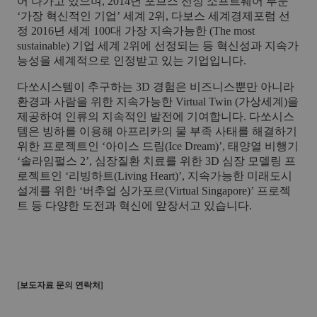
어 나가고 있으며
, 2014
년 포브스 선정 소프트웨어 부문
‘가장 혁신적인 기업’ 세계
2
위
,
다보스 세계경제포럼 선
정
2016
년 세계
100
대 가장 지속가능한
(The most
sustainable)
기업 세계
2
위에 선정되는 등 혁신성과 지속가
능성을 세계적으로 인정받고 있는 기업입니다
.
다쏘시스템이 추구하는
3D
경험은 비즈니스뿐만 아니라
환경과 사람을 위한 지속가능한
Virtual Twin (
가상세계
)
을
제공하여 인류의 지속적인 발전에 기여합니다
.
다쏘시스
템은 빙하를 이용해 아프리카의 물 부족 사태를 해결하기
위한 프로젝트인 ‘아이스 드림
(Ice Dream)
’
,
태양열 비행기
‘솔라임펄스
2
’
,
심장질환 치료를 위한
3D
심장 모델링 프
로젝트인 ‘리빙하트
(Living Heart)
’
,
지속가능한 미래도시
설계를 위한 ‘버추얼 싱가포르
(Virtual Singapore)
’ 프로젝
트 등 다양한 도전과 혁신에 앞장서고 있습니다
.
[
보도자료 문의 연락처
]