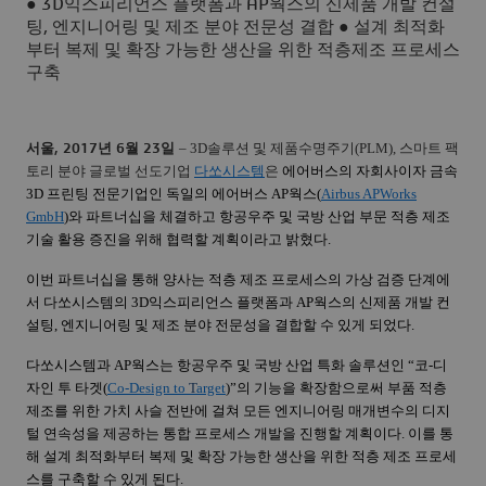
● 3D익스피리언스 플랫폼과 AP웍스의 신제품 개발 컨설
팅, 엔지니어링 및 제조 분야 전문성 결합 ● 설계 최적화
부터 복제 및 확장 가능한 생산을 위한 적층제조 프로세스
구축
–
3D
솔루션 및 제품수명주기
(PLM),
스마트 팩
서울
, 2017
년
6
월
23
일
토리 분야 글로벌 선도기업
다쏘시스템
은
에어버스의 자회사이자 금속
3D
프린팅 전문기업인 독일의 에어버스
AP
웍스
(
Airbus APWorks
GmbH
)
와 파트너십을 체결하고 항공우주 및 국방 산업 부문 적층 제조
기술 활용 증진을 위해 협력할 계획이라고 밝혔다
.
이번 파트너십을 통해 양사는 적층 제조 프로세스의 가상 검증 단계에
서 다쏘시스템의
3D
익스피리언스 플랫폼과
AP
웍스의 신제품 개발 컨
설팅
,
엔지니어링 및 제조 분야 전문성을 결합할 수 있게 되었다
.
다쏘시스템과
AP
웍스는 항공우주 및 국방 산업 특화 솔루션인 “코
-
디
자인 투 타겟
(
Co-Design to
T
arget
)
”의 기능을 확장함으로써 부품 적층
제조를 위한 가치 사슬 전반에 걸쳐 모든 엔지니어링 매개변수의 디지
털 연속성을 제공하는 통합 프로세스 개발을 진행할 계획이다
.
이를 통
해 설계 최적화부터 복제 및 확장 가능한 생산을 위한 적층 제조 프로세
스를 구축할 수 있게 된다
.