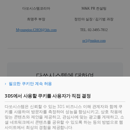
다쏘시스템코리아
M&K PR
컨설팅
최명주 부장
정민아 실장
/
김기범 과장
Myoungjoo.CHOI@3ds.com
TEL. 02-3495-7812
pr1@mnkpr.com
다쏘시스템에 대하여
필요한 쿠키만 계속 허용
다쏘시스템은 인류 발전을 이끄는
3D
익스피리언
스 기업이다. 기업과 사람들이 지속 가능한 혁신을
3DS에서 사용할 쿠키를 사용자가 직접 결정
상상할 수 있도록 협업용 가상 환경을 제공한다.
다쏘시스템은 신뢰할 수 있는 3DS 비즈니스 이해 관계자와 함께 쿠
3D
익스피리언스 플랫폼과 애플리케이션을 통해
키를 사용하여 방문자를 측정하여 성능을 향상시키고, 상호 작용에
현실 세계의 버추얼 트윈 익스피리언스를 제공함
맞는 콘텐츠와 제안을 제공하고, 관심사에 맞는 광고를 게재하고, 소
셜 네트워크에서 콘텐츠를 공유할 수 있도록 하는 등의 방법으로 웹
으로써 고객은 제품의 제작, 생산 및 라이프 사이클
사이트에서 최상의 경험을 제공합니다.
관리 프로세스를 재정의하여 보다 지속 가능한 세