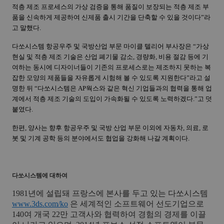
적층 제조 프로세스의 가상 검증을 통해 품질이 보장되는 적층 제조 부
품을 신속하게 제공하여 신제품 출시 기간을 단축할 수 있을 것이다”라
고 말했다
.
다쏘시스템 항공우주 및 국방산업 부문 마이클 텔리어 부사장은 “가상
현실 및 적층 제조 기술은 산업 폐기물 감소
,
경량화
,
비용 절감 등에 기
여하는 동시에 디자이너들이 기존의 프로세스로는 제조하지 못하는 복
잡한 모양의 제품들을 자유롭게 시험해 볼 수 있도록 지원한다”라고 설
명한 뒤 “다쏘시스템은
AP
웍스와 같은 혁신 기업들과의 협력을 통해 업
계에서 적층 제조 기술의 도입이 가속화될 수 있도록 노력하겠다
.
”고 덧
붙였다
.
한편
,
양사는 향후 항공우주 및 국방 산업 부문 이외에 자동차
,
의료
,
로
봇 및 기계 공학 등의 분야에서도 협업을 강화해 나갈 계획이다
.
다쏘시스템에 대하여
1981
년에 설립돼 프랑스에 본사를 두고 있는 다쏘시스템
www.3ds.com/ko
은
세계적인 소프트웨어 선도기업으로
140
여 개국
22
만 고객사와 협력하여 경험의 경제를 이끌