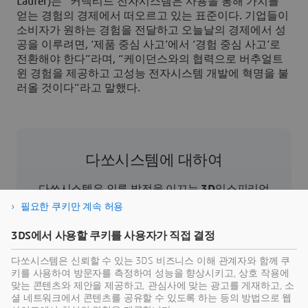
Laufer)는 “커넥티드 전자시스템은 사용을 통해 가치를
얻는 경험의 경제에서 떠오르고 있는 표준이다. 기업들이
소비자가 원하는 경험을 전달하고 오늘날의 경제에서 성
공을 이루려면, ‘제품 중심 사고’에서 ‘경험 중심 사고’로
전환해야 한다”라며, “케이던스와의 협력으로 버추얼트
윈 경험을 제공하고 고성능 전자시스템 개발에 혁명을 불
러올 것이다”라고 말했다.
다쏘시스템에 대하여
다쏘시스템은 인류 발전을 이끄는
3D
익스피리언
스 기업이다. 기업과 사람들이 지속 가능한 혁신을
필요한 쿠키만 계속 허용
상상할 수 있도록 협업용 가상 환경을 제공한다.
3DS에서 사용할 쿠키를 사용자가 직접 결정
3D
익스피리언스 플랫폼과 애플리케이션을 통해
현실 세계의 버추얼 트윈 익스피리언스를 제공함
다쏘시스템은 신뢰할 수 있는 3DS 비즈니스 이해 관계자와 함께 쿠
으로써 고객은 제품의 제작, 생산 및 라이프 사이클
키를 사용하여 방문자를 측정하여 성능을 향상시키고, 상호 작용에
맞는 콘텐츠와 제안을 제공하고, 관심사에 맞는 광고를 게재하고, 소
관리 프로세스를 재정의하여 보다 지속 가능한 세
셜 네트워크에서 콘텐츠를 공유할 수 있도록 하는 등의 방법으로 웹
상을 만들기 위한 의미 있는 영향력을 발휘할 수 있