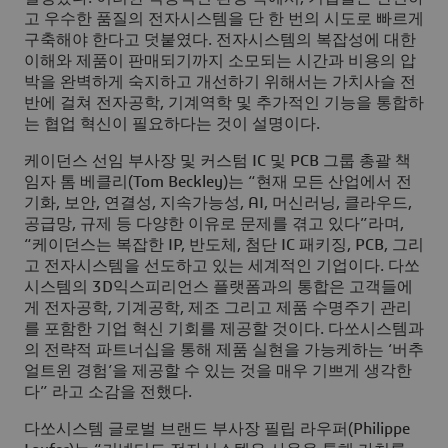
고 우수한 품질의 전자시스템을 단 한 번의 시도로 빠르게
구축해야 한다고 덧붙였다. 전자시스템의 복잡성에 대한
이해와 제품이 판매되기까지 소모되는 시간과 비용의 압
박을 완벽하게 숙지하고 개선하기 위해서는 가치사슬 전
반에 걸쳐 전자공학, 기계역학 및 추가적인 기능을 통합하
는 협업 혁신이 필요하다는 것이 설명이다.
케이던스 선임 부사장 및 커스텀 IC 및 PCB 그룹 총괄 책
임자 톰 베클리(Tom Beckley)는 “현재 모든 산업에서 전
기화, 보안, 연결성, 지속가능성, AI, 머신러닝, 클라우드,
공급망, 규제 등 다양한 이유로 문제를 겪고 있다”라며,
“케이던스는 복잡한 IP, 반도체, 첨단 IC 패키징, PCB, 그리
고 전자시스템을 선도하고 있는 세계적인 기업이다. 다쏘
시스템의 3D익스피리언스 플랫폼과의 통합은 고객들에
게 전자공학, 기계공학, 제조 그리고 제품 수명주기 관리
를 포함한 기업 혁신 기회를 제공할 것이다. 다쏘시스템과
의 전략적 파트너십을 통해 제품 실현을 가능케하는 ‘버추
얼트윈 경험’을 제공할 수 있는 것을 매우 기쁘게 생각한
다” 라고 소감을 전했다.
다쏘시스템 글로벌 브랜드 부사장 필립 라우퍼(Philippe