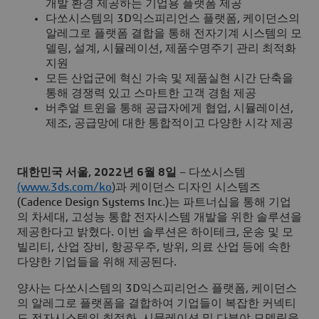
개발 환경 제공하는 기업용 플랫폼 제공
다쏘시스템의 3D익스피리언스 플랫폼, 케이던스의
알레그로 플랫폼 결합을 통해 전자기계 시스템의 모
델링, 설계, 시뮬레이션, 제품수명주기 관리 최적화
지원
모든 산업군에 혁신 가속 및 제품실현 시간 단축을
통해 경쟁력 있고 스마트한 고객 경험 제공
버추얼 트윈을 통해 공급자에게 협업, 시뮬레이션,
제조, 공급망에 대한 통합적이고 다양한 시각 제공
대한민국 서울, 2022년 6월 8일
– 다쏘시스템
(www.3ds.com/ko
)과 케이던스 디자인 시스템즈
(Cadence Design Systems Inc.)는 파트너십을 통해 기업
의 차세대, 고성능 통합 전자시스템 개발을 위한 솔루션을
제공한다고 밝혔다. 이번 솔루션은 하이테크, 운송 및 모
빌리티, 산업 장비, 항공우주, 방위, 의료 산업 등에 속한
다양한 기업들을 위해 제공된다.
양사는 다쏘시스템의 3D익스피리언스 플랫폼, 케이던스
의 알레그로 플랫폼을 결합하여 기업들이 복잡한 커넥티
드 전자시스템의 최적화, 시뮬레이션 및 다분야 모델링을