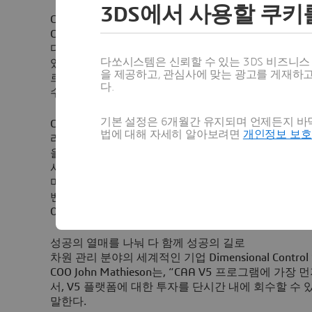
3DS에서 사용할 쿠키
CAA V5: 통합된 개방형의 성능이 입증된 PLM 아키
CAA V5의 개방형 소프트웨어 개발 플랫폼은 고객과
다쏘시스템의 PLM 포트폴리오를 보완할 수 있는 첨
다쏘시스템은 신뢰할 수 있는 3DS 비즈니
있도록 해준다. 개방형 V5 플랫폼을 채택하고 다쏘
을 제공하고, 관심사에 맞는 광고를 게재하
르는 파트너와 고객들은 V5 PLM 솔루션과의 완벽한
다.
수에 따른 혜택을 누리게 된다.
기본 설정은 6개월간 유지되며 언제든지 바닥
CAA V5는 다른 개발 환경과 달리 CATIA, DELMIA, E
법에 대해 자세히 알아보려면
개인정보 보
리케이션을 모두 포함하므로 개발자 훈련 방식이나 기
을 뿐 아니라 폭넓은 소프트웨어 개발 가능성을 보장할
사용되고 제공하는 어플리케이션 수도 점점 늘어나고 있는
마크용 개발 플랫폼이 되었다. V5 플랫폼을 채택하고
벤더들로는 CAXA Technology, CENIT, Fluent, LMS Inter
Omron, Zuken 등이 있다.
성공의 열매를 나눠 다 함께 성공의 길로
차원 관리 분야의 세계적인 기업 Dimensional Contro
COO John Mathieson는, “CAA V5 프로그램에 
서, V5 플랫폼에 대한 투자를 단시간 내에 회수할 수 
말한다.