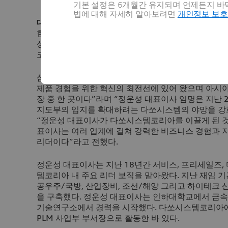
기본 설정은 6개월간 유지되며 언제든지 바닥
법에 대해 자세히 알아보려면
개인정보 보
대한민국 서울, 2023년 2월 2일
– 다쏘시스템코리아
현 다쏘시스템코리아 영업 본부장을 신임 대표이사로 
성 대표이사는 제조업, 생명과학, 인프라 분야의 시
코리아의 전략적 성장을 견인할 예정이다.
삼손 카우(Samson KHAOU) 다쏘시스템 아시아∙태
제품 경험을 위한 혁신의 최전선에 있어 왔으며 아시
장 중 한 곳이다”라며 “정운성 대표이사 임명은 지난
지도부의 입지를 확대하려는 다쏘시스템의 야망을 강화
“정운성 대표이사가 다쏘시스템코리아를 이끌게 된 것
표이사는 여러 업계에 걸쳐 강력한 비즈니스 경험과 
리더이다”라고 전했다.
정운성 대표이사는 지난 18년간 서비스, 프리세일즈,
템코리아 내 주요 리더 보직을 맡아왔다. 지난 재임 기
공우주/국방, 산업장비, 조선/해양 그리고 하이테크
을 구축했다. 정운성 대표이사는 인하대학교에서 금
기술연구소에서 경력을 시작했다. 다쏘시스템코리아에
PLM 사업부 부서장으로 활동한 바 있다.