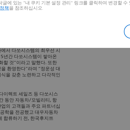
글에 있는 "내 쿠키 기본 설정 관리" 링크를 클릭하여 변경할 수
호정책
을 참조하십시오.
(
www.3ds.com/ko
)가 정운성
선임했다고 2일 밝혔다. 정운
장 기회를 발판으로 다쏘시스템
평양 지역 총괄 사장은 “한국은
아에서 다쏘시스템의 최우선 시
 25년간 다쏘시스템이 쌓아온
할 것”이라고 말했다. 또한
을 환영한다”라며 “정운성 대
지식을 갖춘 노련하고 다각적인
 다이렉트 세일즈 등 다쏘시스
간 동안 자동차/모빌리티, 항
 산업의 고객들과 주요 파트너십
속공학을 전공했고 대우자동차
 합류하기 전, 한국후지쯔