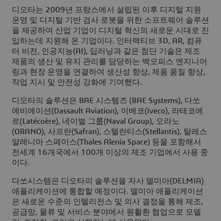
디오타는 2009년 프랑스에서 설립된 이후 디지털 지원
운영 및 디지털 기반 검사 로봇을 위한 소프트웨어 솔루션
을 제공하여 산업 기업이 디지털 혁신의 새로운 시대로 진
입하는데 지원해 온 기업이다. 인터랙티브 3D, AR, 컴퓨
터 비전, 인공지능(AI), 딥러닝과 같은 첨단 기술은 제조
제품의 생산 및 유지 관리를 담당하는 백오피스 엔지니어
링과 현장 운영을 연결하여 생산성 향상, 제품 품질 향상,
작업 지시 및 안전성 강화에 기여했다.
디오타의 솔루션은 BAE 시스템즈 (BAE Systems), 다쏘
에비에이션(Dassault Aviation), 이베코(Iveco), 라테코에
르(Latécoère), 네이벌 그룹(Naval Group), 오라노
(ORANO), 사프란(Safran), 스텔란티스(Stellantis), 탈레스
알레니아 스페이스(Thales Alenia Space) 등을 포함해서
전세계 16개국에서 100개 이상의 제조 기업에서 사용 중
이다.
다쏘시스템은 디오타의 솔루션을 자사 델미아(DELMIA)
애플리케이션에 통합할 예정이다. 델미아 애플리케이션
은 새로운 수준의 인텔리전스 및 의사 결정을 통해 제조,
공급망, 물류 및 서비스 분야에서 원활환 협업으로 모델