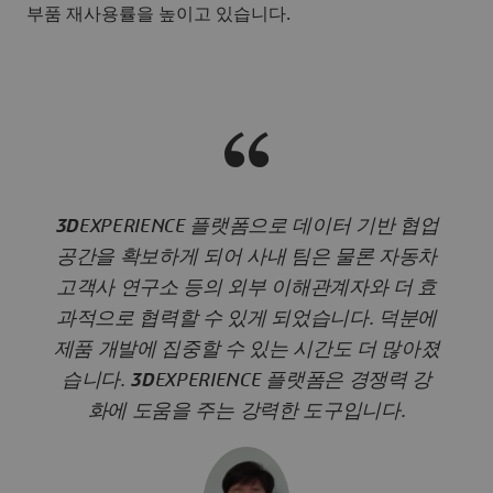
부품 재사용률을 높이고 있습니다.
3D
EXPERIENCE
플랫폼으로
데이터
기반
협업
공간을
확보하게
되어
사내
팀은
물론
자동차
고객사
연구소
등의
외부
이해관계자와
더
효
과적으로
협력할
수
있게
되었습니다
.
덕분에
제품
개발에
집중할
수
있는
시간도
더
많아졌
습니다
.
3D
EXPERIENCE
플랫폼은
경쟁력
강
화에
도움을
주는
강력한
도구입니다
.