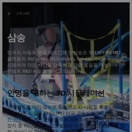
고객 사례
삼송
한국의 자동차 부품 제조업체인 삼송은 3DEXPERIENCE
플랫폼의
Bid to Win
ISE(Industry Solution Experience)을
사용하여 작업 시간을 단축하고 작업 품질을 개선하며 안
전벨트 R&D 속도를 높이고 있습니다.
인명을 구하는 3D 시뮬레이션
안전벨트를 매지 않으면 충돌사고 시 사망할 확률이
2배
더 높다는 사실을 아십니까? 미국 고속도로교통안전국의
한 연구
에 따르면, 안전벨트는 자동차의 가장 중요한 안전
장치 중 하나입니다. 안전벨트는 다른 모든 안전장치를 합