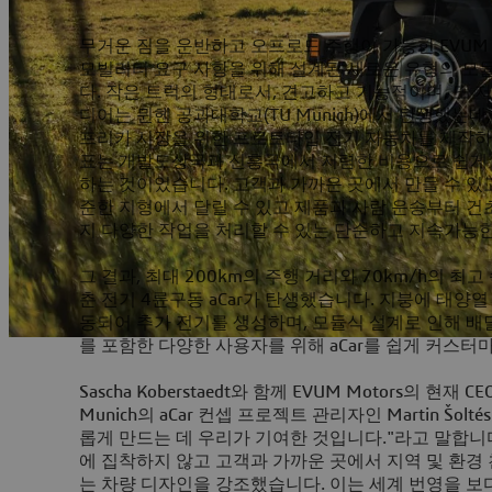
무거운 짐을 운반하고 오프로드 주행이 가능한 EVUM Mo
모빌리티 요구 사항을 위해 설계된 새로운 유형의 모
다. 작은 트럭의 형태로서, 견고하고 기능적이며, 또 저
디어는 뮌헨 공과대학교(TU Munich)에서 탄생했는데,
프리카 시장을 위한 프로토타입 전기 자동차를 제작하
표는 개발도상국과 신흥국에서 저렴한 비용으로 쉽게 
하는 것이었습니다. 고객과 가까운 곳에서 만들 수 있고
준한 지형에서 달릴 수 있고 제품과 사람 운송부터 건
지 다양한 작업을 처리할 수 있는 단순하고 지속가능
그 결과, 최대 200km의 주행 거리와 70km/h의 최고 
춘 전기 4륜구동 aCar가 탄생했습니다. 지붕에 태양열
동되어 추가 전기를 생성하며, 모듈식 설계로 인해 배
를 포함한 다양한 사용자를 위해 aCar를 쉽게 커스터
Sascha Koberstaedt와 함께 EVUM Motors의 현재
Munich의 aCar 컨셉 프로젝트 관리자인 Martin Šolt
롭게 만드는 데 우리가 기여한 것입니다."라고 말합니
에 집착하지 않고 고객과 가까운 곳에서 지역 및 환경
는 차량 디자인을 강조했습니다. 이는 세계 번영을 