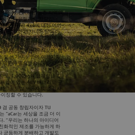
tors의 aCar는 농촌 지역의
듈식 전기 유틸리티 차량입니
렴한 친환경 4x4에 대한 아이
 이 곳의 한 엔지니어 팀이 아
며 시작되었습니다. 그들의 목
생산할 수 있는 무언가를 개발
 유지 관리 비용이 적으며, 험
초 및 농기구 운반에 이르기까
한 일꾼이 필요했습니다.
속도, 1,000kg의 탑재량을 갖
 패널이 있는 48V 배터리로 구
달원, 포도밭 노동자 및 조경사
마이징할 수 있습니다.
 CEO 겸 공동 창립자이자 TU
és는 "aCar는 세상을 조금 더 이
다. “우리는 하나의 아이디어
 친화적인 제조를 가능하게 하
보다 균등하게 분배하고 개발도