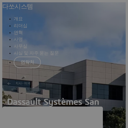
다쏘시스템
개요
리더십
연혁
사명
사무실
사실 및 자주 묻는 질문
연락처
지사 - 미국
Dassault Systèmes San
Diego