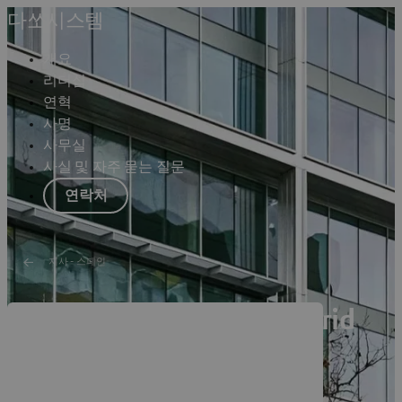
다쏘시스템
개요
리더십
연혁
사명
사무실
사실 및 자주 묻는 질문
연락처
지사 - 스페인
Dassault Systèmes Madrid