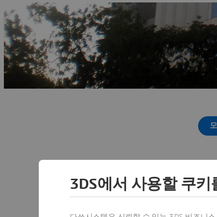
최
모
3DS에서 사용할 쿠키