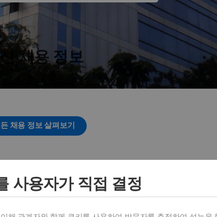
신 채용 정보
든 채용 정보 살펴보기
를 사용자가 직접 결정
기타 위치