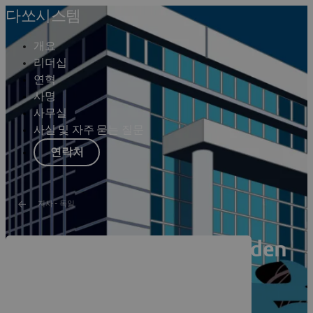
다쏘시스템
개요
리더십
연혁
사명
사무실
사실 및 자주 묻는 질문
연락처
지사 - 독일
Dassault Systèmes Dresden