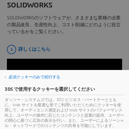
SOLIDWORKS
SOLIDWORKSのソフトウェアが、さまざまな業種の企業
の製品改良、生産性向上、コスト削減にどのように役立
っているかをご覧ください。
詳しくはこちら
必須クッキーのみで続行する
3DS で使用するクッキーを選択してください
ダッソー・システムズでは、3DS ビジネス・パートナーととも
に、Web サイトを最適な形でご利用いただくためにクッキーを使
用して、オーディエンス測定および Web サイトのパフォーマンス
向上、ユーザーの操作に応じたコンテンツと提案の提供、ユーザー
の関心に基づく広告の表示を行い、また、ユーザーによるソーシャ
お客様活用事例
ル・ネットワークでのコンテンツの共有を可能にしています。