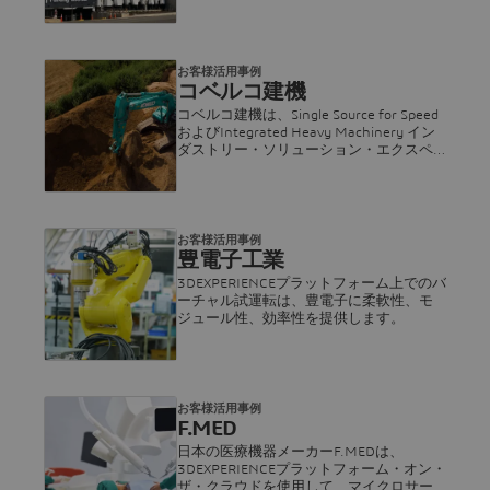
高め、効率を向上。
お客様活用事例
コベルコ建機
コベルコ建機は、Single Source for Speed
およびIntegrated Heavy Machinery イン
ダストリー・ソリューション・エクスペ
リエンスを活用することで設計プロセス
を最適化し、組織全体で情報へのアクセ
スを改善しています。
お客様活用事例
豊電子工業
3DEXPERIENCEプラットフォーム上でのバ
ーチャル試運転は、豊電子に柔軟性、モ
ジュール性、効率性を提供します。
お客様活用事例
F.MED
日本の医療機器メーカーF.MEDは、
3DEXPERIENCEプラットフォーム・オン・
ザ・クラウドを使用して、マイクロサー