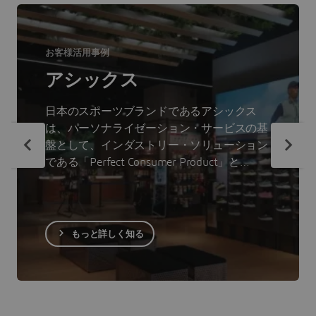
お客様活用事例
アシックス
日本のスポーツブランドであるアシックス
は、パーソナライゼーション・サービスの基
盤として、インダストリー・ソリューション
である「Perfect Consumer Product」と
「Perfect Product Staging」を活用していま
す。3DEXPERIENCEプラットフォーム・オ
ン・ザ・クラウドによって、アシックスは普
段お客様が見る機会のない製品の部分を紹介
もっと詳しく知る
することができ、消費者は十分な情報を得た
上で購入の意思決定を行うことができます。