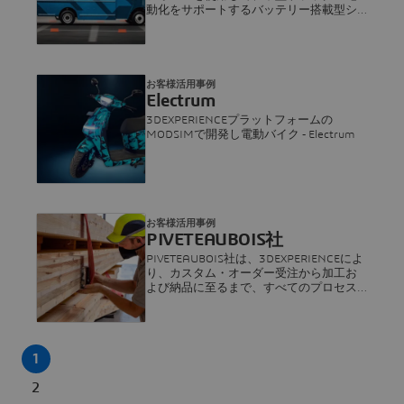
動化をサポートするバッテリー搭載型シ
ャーシをどう革新したかをご覧くださ
い。
お客様活用事例
Electrum
3DEXPERIENCEプラットフォームの
MODSIMで開発し電動バイク ‐ Electrum
お客様活用事例
PIVETEAUBOIS社
PIVETEAUBOIS社は、3DEXPERIENCEによ
り、カスタム・オーダー受注から加工お
よび納品に至るまで、すべてのプロセス
を管理して、生産性を最大60%向上させ
ています。
1
2