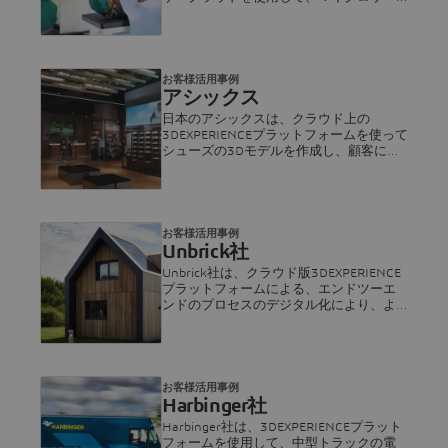
ジェリー支援ロボットシステムを開発し
た。
お客様活用事例
アシックス
日本のアシックスは、クラウド上の
3DEXPERIENCEプラットフォームを使って
シューズの3Dモデルを作成し、顧客にパ
ーソナライズされたシューズを購入する
機会を提供しています
お客様活用事例
Unbrick社
Unbrick社は、クラウド版3DEXPERIENCE
プラットフォームによる、エンドツーエ
ンドのプロセスのデジタル化により、よ
りスマートなサステナブル住宅をより迅
速に建設しています。
お客様活用事例
Harbinger社
Harbinger社は、3DEXPERIENCEプラット
フォームを使用して、中型トラックの電