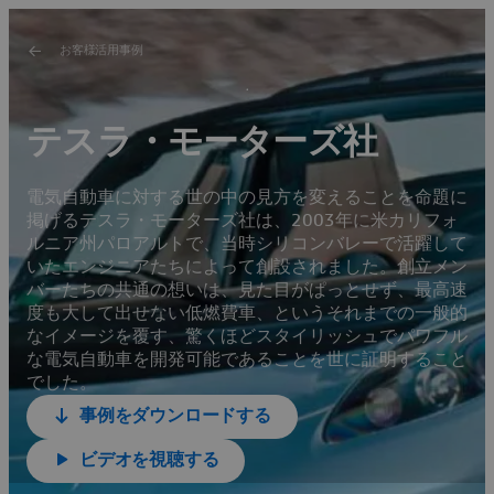
お客様活用事例
テスラ・モーターズ社
電気自動車に対する世の中の見方を変えることを命題に
掲げるテスラ・モーターズ社は、2003年に米カリフォ
ルニア州パロアルトで、当時シリコンバレーで活躍して
いたエンジニアたちによって創設されました。創立メン
バーたちの共通の想いは、見た目がぱっとせず、最高速
度も大して出せない低燃費車、というそれまでの一般的
なイメージを覆す、驚くほどスタイリッシュでパワフル
な電気自動車を開発可能であることを世に証明すること
でした。
事例をダウンロードする
ビデオを視聴する