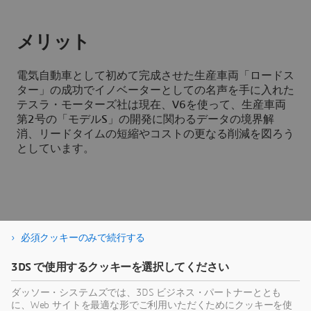
メリット
電気自動車として初めて完成させた生産車両「ロードス
ター」の成功でイノベーターとしての名声を手に入れた
テスラ・モーターズ社は現在、V6を使って、生産車両
第2号の「モデルS」の開発に関わるデータの境界解
消、リードタイムの短縮やコストの更なる削減を図ろう
としています。
必須クッキーのみで続行する
ENOVIA
3DS で使用するクッキーを選択してください
3DEXPERIENCE プラットフォームを基盤とする
ENOVIA で革新的なイノベーションを実現
ダッソー・システムズでは、3DS ビジネス・パートナーととも
に、Web サイトを最適な形でご利用いただくためにクッキーを使