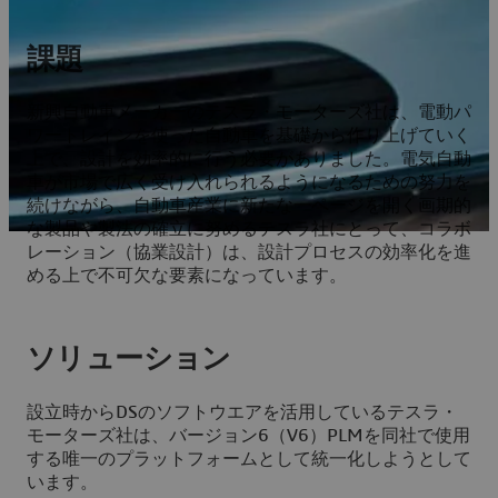
課題
新興自動車メーカーのテスラ・モーターズ社は、電動パ
ワートレインを使った自動車を基礎から作り上げていく
上で、設計を効率的に行う必要がありました。電気自動
車が市場で広く受け入れられるようになるための努力を
続けながら、自動車産業に新たな一ページを開く画期的
な製品や製法の確立に努めるテスラ社にとって、コラボ
レーション（協業設計）は、設計プロセスの効率化を進
める上で不可欠な要素になっています。
ソリューション
設立時からDSのソフトウエアを活用しているテスラ・
モーターズ社は、バージョン6（V6）PLMを同社で使用
する唯一のプラットフォームとして統一化しようとして
います。